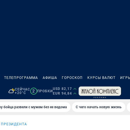
ТЕЛЕПРОГРАММА
АФИША
ГОРОСКОП
КУРСЫ ВАЛЮТ
ИГР
USD 82,17
СЕЙЧАС
2
ПРОБКИ
+20°C
EUR 94,84
у бойца развели с мужем без ее ведома
С чего начать новую жизнь
 ПРЕЗИДЕНТА