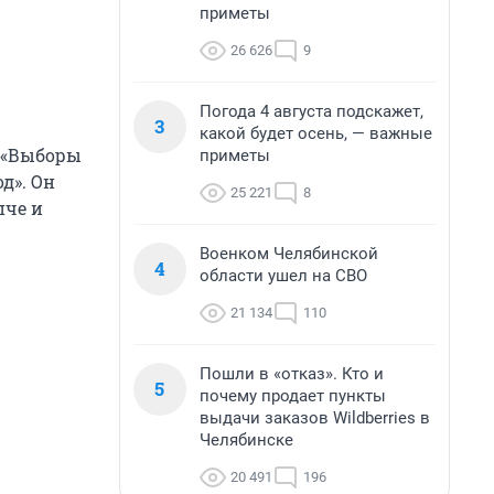
приметы
26 626
9
Погода 4 августа подскажет,
3
какой будет осень, — важные
: «Выборы
приметы
д». Он
25 221
8
пче и
Военком Челябинской
4
области ушел на СВО
21 134
110
Пошли в «отказ». Кто и
5
почему продает пункты
выдачи заказов Wildberries в
Челябинске
20 491
196