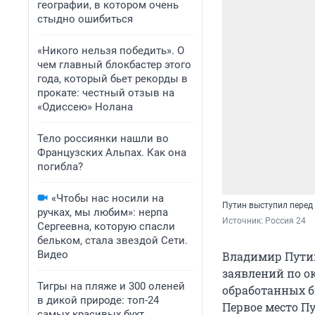
географии, в котором очень
стыдно ошибиться
«Никого нельзя победить». О
чем главный блокбастер этого
года, который бьет рекорды в
прокате: честный отзыв на
«Одиссею» Нолана
Тело россиянки нашли во
Французских Альпах. Как она
погибла?
«Чтобы нас носили на
Путин выступил перед
ручках, мы любим»: нерпа
Источник: 
Россия 24
Сергеевна, которую спасли
бельком, стала звездой Сети.
Видео
Владимир Путин
заявлений по о
Тигры на пляже и 300 оленей
обработанных б
в дикой природе: топ-24
Первое место П
самых красивых бухт