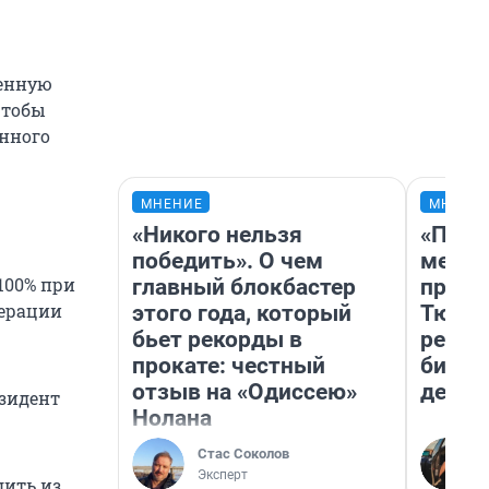
ленную
чтобы
анного
МНЕНИЕ
МНЕНИ
«Никого нельзя
«Поку
победить». О чем
мешке
100% при
главный блокбастер
предп
перации
этого года, который
Тюмен
бьет рекорды в
реаль
прокате: честный
бизне
отзыв на «Одиссею»
дешев
зидент
Нолана
Стас Соколов
Эксперт
дить из