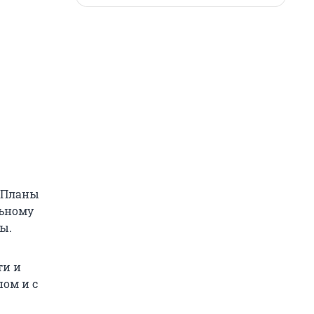
— Планы
льному
ы.
ти и
пом и с