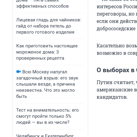
дома — пять самых
интересов Росси
эффективных способов
переговоры, но 
Лицевая гладь для чайников:
если они дейст
гайд от набора петель до
добрососедские
первого готового изделия
Касательно воз
Как приготовить настоящее
мороженое дома: 3
возможно в сов
проверенных рецепта
О выборах в
Всю Москву напугал
загадочный взрыв: его звук
Путин считает,
слышали везде, а причина
американские в
неизвестна. Что это могло
быть
кандидатов.
Тест на внимательность: его
смогут пройти только 5%
людей — вы в их числе?
Челябинск и Екатеринбург