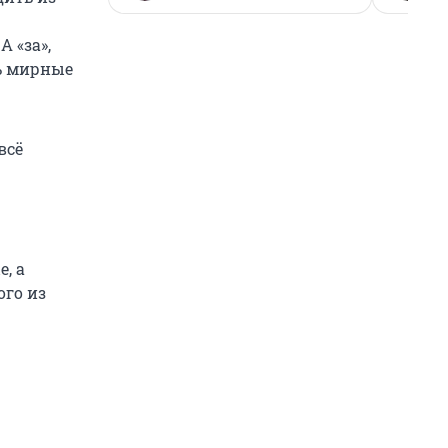
 «за»,
ть мирные
всё
, а
ого из