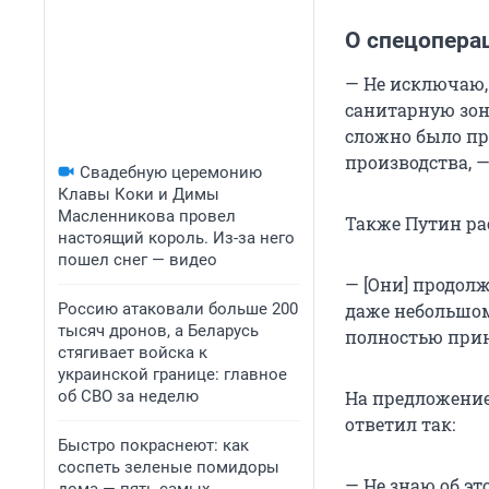
О спецопера
— Не исключаю,
санитарную зон
сложно было пр
производства, 
Свадебную церемонию
Клавы Коки и Димы
Масленникова провел
Также Путин ра
настоящий король. Из-за него
пошел снег — видео
— [Они] продол
Россию атаковали больше 200
даже небольшом
тысяч дронов, а Беларусь
полностью прин
стягивает войска к
украинской границе: главное
об СВО за неделю
На предложение
ответил так:
Быстро покраснеют: как
соспеть зеленые помидоры
— Не знаю об эт