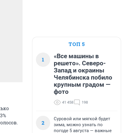
ТОП 5
«Все машины в
1
решето». Северо-
Запад и окраины
Челябинска побило
крупным градом —
фото
41 458
198
лько
83%
Суровой или мягкой будет
2
олосов.
зима, можно узнать по
погоде 5 августа — важные