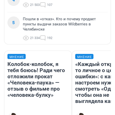
21 503
107
Пошли в «отказ». Кто и почему продает
5
пункты выдачи заказов Wildberries в
Челябинске
21 334
192
МНЕНИЕ
МНЕНИЕ
Колобок-колобок, я
«Каждый откро
тебя боюсь! Ради чего
то личное о це
отложили прокат
ошибки»: с как
«Человека-паука» —
настроем нужн
отзыв о фильме про
смотреть «Оди
«человека-булку»
чтобы она не
выглядела как