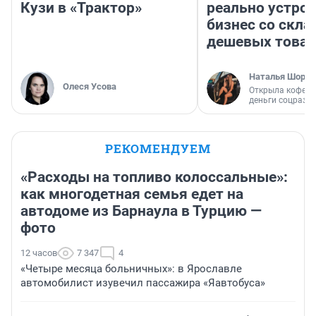
Кузи в «Трактор»
реально устро
бизнес со скл
дешевых това
Наталья Шорох
Олеся Усова
Открыла кофейн
деньги соцразв
РЕКОМЕНДУЕМ
«Расходы на топливо колоссальные»:
как многодетная семья едет на
автодоме из Барнаула в Турцию —
фото
12 часов
7 347
4
«Четыре месяца больничных»: в Ярославле
автомобилист изувечил пассажира «Яавтобуса»