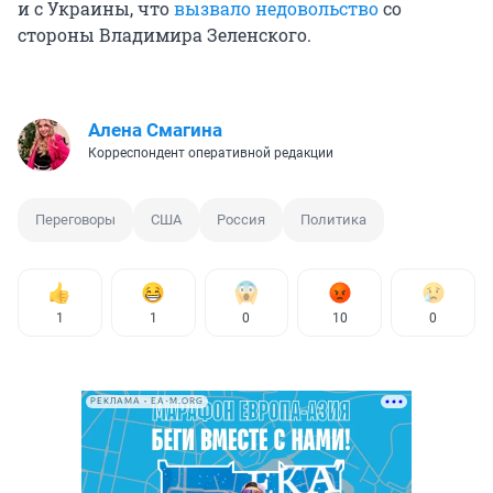
и с Украины, что
вызвало недовольство
со
стороны Владимира Зеленского.
Алена Смагина
Корреспондент оперативной редакции
Переговоры
США
Россия
Политика
1
1
0
10
0
РЕКЛАМА • EA-M.ORG