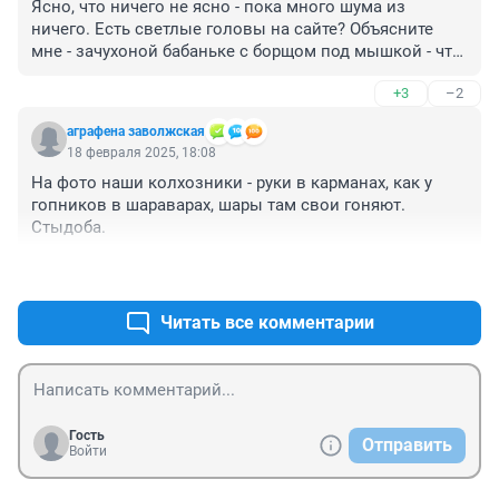
Ясно, что ничего не ясно - пока много шума из 
ничего. Есть светлые головы на сайте? Объясните 
мне - зачухоной бабаньке с борщом под мышкой - что 
в итоге имеем-то?! Бежать в магаз за керосином и 
+3
–2
спичками или путевку на Мальдивы покупать, ась?!
аграфена заволжская
18 февраля 2025, 18:08
На фото наши колхозники - руки в карманах, как у 
гопников в шараварах, шары там свои гоняют. 
Стыдоба.
+11
–4
Читать все комментарии
Гость
Отправить
Войти