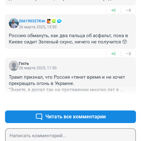
уставших, зажиревших олигархов , которые на 
+0
–0
смертях простых люде только стали еще богаче.
266190327Кэп
26 марта 2025, 13:50
Россию обмануть, как два пальца об асфальт, пока в 
Киеве сидит Зеленый скунс, ничего не получится 🥺
+0
–0
Гость
26 марта 2025, 11:50
Трамп признал, что Россия «тянет время и не хочет 
прекращать огонь в Украине.

"Знаете, я делал так на протяжении многих лет в 
бизнесе",- сказал Трамп
+0
–0
Читать все комментарии