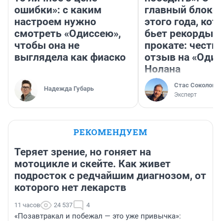
ошибки»: с каким
главный блокб
настроем нужно
этого года, ко
смотреть «Одиссею»,
бьет рекорды 
чтобы она не
прокате: честн
выглядела как фиаско
отзыв на «Оди
Нолана
Стас Соколов
Надежда Губарь
Эксперт
РЕКОМЕНДУЕМ
Теряет зрение, но гоняет на
мотоцикле и скейте. Как живет
подросток с редчайшим диагнозом, от
которого нет лекарств
11 часов
24 537
4
«Позавтракал и побежал — это уже привычка»: