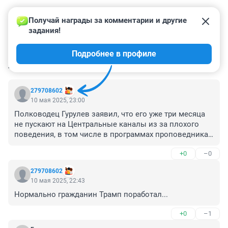
Получай награды за комментарии и другие 
задания!
Подробнее в профиле
КОММЕНТАРИИ
35
279708602
10 мая 2025, 23:00
Полководец Гурулев заявил, что его уже три месяца 
не пускают на Центральные каналы из за плохого 
поведения, в том числе в программах проповедника 
Соловьева.

+0
–0
Русскому патриоту не дают нести свет истины и 
выгнали из телевизора.

279708602
Кто нам теперь будет рассказывать, как мы 
10 мая 2025, 22:43
героически победим бездуховную Европу?! 
Нормально гражданин Трамп поработал...
Безобразие...
+0
–1