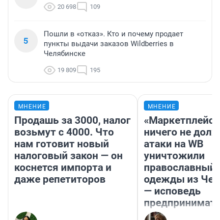
20 698
109
Пошли в «отказ». Кто и почему продает
5
пункты выдачи заказов Wildberries в
Челябинске
19 809
195
МНЕНИЕ
МНЕНИЕ
Продашь за 3000, налог
«Маркетплейс 
возьмут с 4000. Что
ничего не долж
нам готовит новый
атаки на WB
налоговый закон — он
уничтожили
коснется импорта и
православный 
даже репетиторов
одежды из Чел
— исповедь
предпринимат