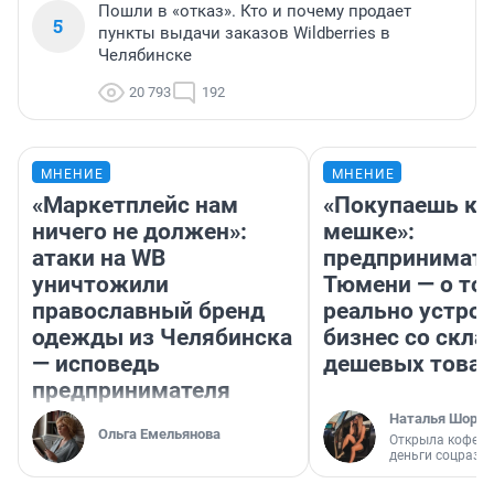
Пошли в «отказ». Кто и почему продает
5
пункты выдачи заказов Wildberries в
Челябинске
20 793
192
МНЕНИЕ
МНЕНИЕ
«Маркетплейс нам
«Покупаешь ко
ничего не должен»:
мешке»:
атаки на WB
предпринимате
уничтожили
Тюмени — о том
православный бренд
реально устро
одежды из Челябинска
бизнес со скл
— исповедь
дешевых това
предпринимателя
Наталья Шорох
Ольга Емельянова
Открыла кофейн
деньги соцразв