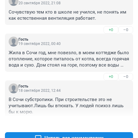
20 сентября 2022, 21:08
Сочувствую тем кто в школе не учился, не понять им 
как естественная вентиляция работает.
+0
–0
Гость
19 сентября 2022, 00:40
Жила в Сочи год, мне повезло, в моем коттедже было 
отопление, которое питалось от котла, всегда горячая 
вода и сухо. Дом стоял на горе, поэтому все воды 
стекали мимо. Подруга купила квартиру, так и продала 
+0
–0
потом: отопления нет, сыро, влажно.
Гость
18 сентября 2022, 12:44
В Сочи субстропики. При строительстве это не 
учитывают.Лишь бы втюхать. У людей психоз лишь 
бы к морю.
+0
–0