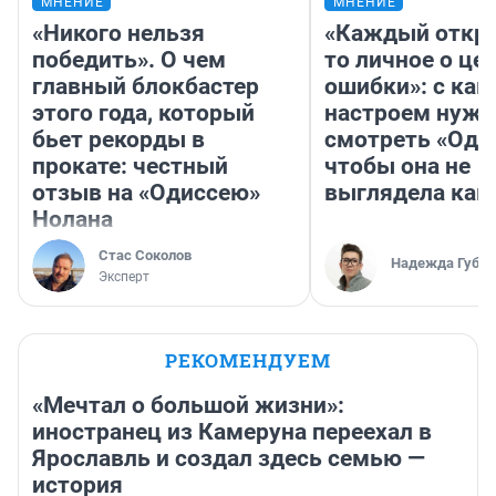
МНЕНИЕ
МНЕНИЕ
«Никого нельзя
«Каждый откро
победить». О чем
то личное о це
главный блокбастер
ошибки»: с как
этого года, который
настроем нужн
бьет рекорды в
смотреть «Оди
прокате: честный
чтобы она не
отзыв на «Одиссею»
выглядела как
Нолана
Стас Соколов
Надежда Губар
Эксперт
РЕКОМЕНДУЕМ
«Мечтал о большой жизни»:
иностранец из Камеруна переехал в
Ярославль и создал здесь семью —
история