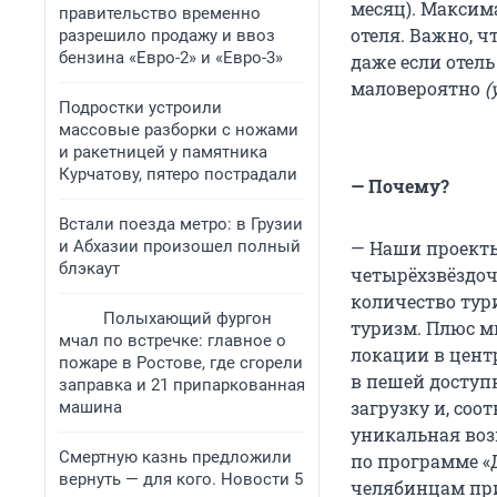
месяц). Максим
правительство временно
отеля. Важно, 
разрешило продажу и ввоз
бензина «Евро-2» и «Евро-3»
даже если отель
маловероятно
(
Подростки устроили
массовые разборки с ножами
и ракетницей у памятника
Курчатову, пятеро пострадали
— Почему?
Встали поезда метро: в Грузии
и Абхазии произошел полный
— Наши проект
блэкаут
четырёхзвёздоч
количество тури
Полыхающий фургон
туризм. Плюс м
мчал по встречке: главное о
локации в центр
пожаре в Ростове, где сгорели
в пешей доступ
заправка и 21 припаркованная
загрузку и, соо
машина
уникальная возм
Смертную казнь предложили
по программе «Д
вернуть — для кого. Новости 5
челябинцам при