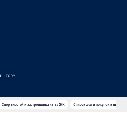
Ы
ZODY
Спор властей и застройщика из-за ЖК
Список дел и покупок к школе