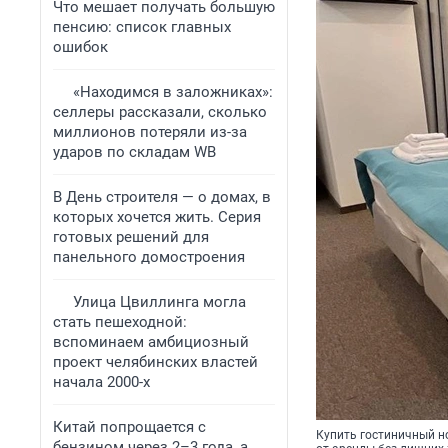
Что мешает получать большую
пенсию: список главных
ошибок
«Находимся в заложниках»:
селлеры рассказали, сколько
миллионов потеряли из-за
ударов по складам WB
В День строителя — о домах, в
которых хочется жить. Серия
готовых решений для
панельного домостроения
Улица Цвиллинга могла
стать пешеходной:
вспоминаем амбициозный
проект челябинских властей
начала 2000-х
Китай попрощается с
Купить гостиничный н
бензином через 2–3 года, а