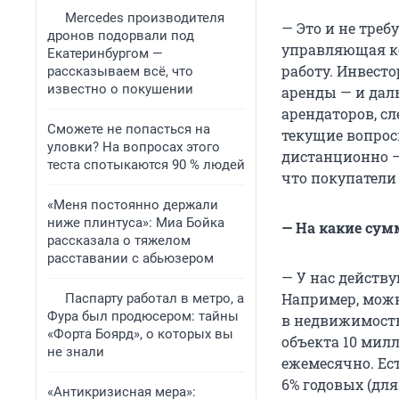
Mercedes производителя
— Это и не треб
дронов подорвали под
управляющая ко
Екатеринбургом —
работу. Инвест
рассказываем всё, что
известно о покушении
аренды — и дал
арендаторов, сл
Сможете не попасться на
текущие вопрос
уловки? На вопросах этого
дистанционно —
теста спотыкаются 90 % людей
что покупатели 
«Меня постоянно держали
ниже плинтуса»: Миа Бойка
— На какие су
рассказала о тяжелом
расставании с абьюзером
— У нас действ
Например, можн
Паспарту работал в метро, а
Фура был продюсером: тайны
в недвижимость
«Форта Боярд», о которых вы
объекта 10 милл
не знали
ежемесячно. Е
6% годовых (для
«Антикризисная мера»: