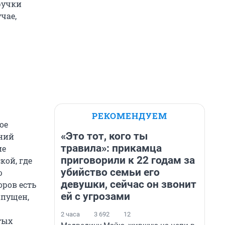
ручки
чае,
РЕКОМЕНДУЕМ
ое
«Это тот, кого ты
шний
травила»: прикамца
ие
приговорили к 22 годам за
кой, где
убийство семьи его
ю
девушки, сейчас он звонит
оров есть
ей с угрозами
апущен,
2 часа
3 692
12
тых