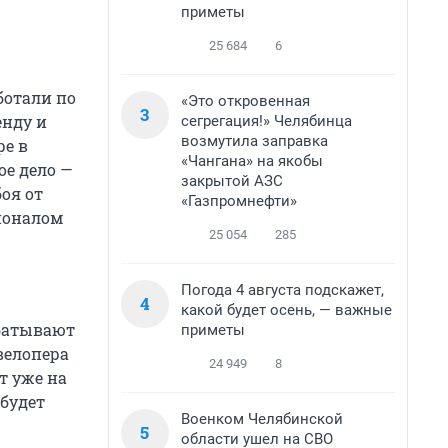
приметы
25 684
6
ботали по
«Это откровенная
3
енду и
сегрегация!» Челябинца
возмутила заправка
ре в
«Чангана» на якобы
ое дело —
закрытой АЗС
боя от
«Газпромнефти»
сионалом
25 054
285
Погода 4 августа подскажет,
4
какой будет осень, — важные
абатывают
приметы
велопера
24 949
8
т уже на
 будет
Военком Челябинской
5
области ушел на СВО