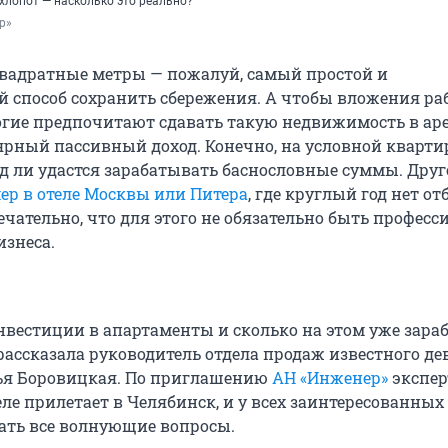
хлопот — насколько это реально?
р»
вадратные метры — пожалуй, самый простой и
 способ сохранить сбережения. А чтобы вложения ра
гие предпочитают сдавать такую недвижимость в ар
ярный пассивный доход. Конечно, на условной кварти
д ли удастся зарабатывать баснословные суммы. Друг
ер в отеле Москвы или Питера
, где круглый год нет от
ечательно, что для этого не обязательно быть профес
изнеса.
нвестиции в апартаменты и сколько на этом уже зар
ассказала руководитель отдела продаж известного де
арья Боровицкая. По приглашению
АН «Инженер»
экспер
ле прилетает в Челябинск, и у всех заинтересованных
ать все волнующие вопросы.