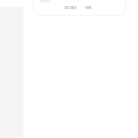
20 263
109