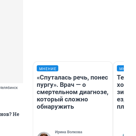
МНЕНИЕ
МНЕНИ
«Спуталась речь, понес
Тепло
пургу». Врач — о
холод
 Челябинск
смертельном диагнозе,
зимой
который сложно
ездит
обнаружить
плюсы
нов? Не
Ирина Волкова