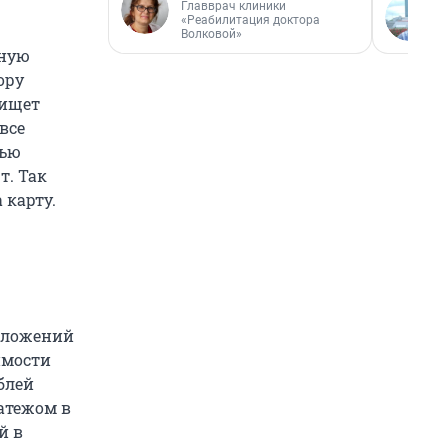
Главврач клиники
«Реабилитация доктора
Волковой»
нную
ору
 ищет
все
тью
т. Так
 карту.
 вложений
имости
блей
атежом в
й в