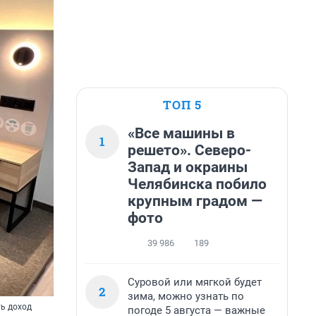
ТОП 5
«Все машины в
1
решето». Северо-
Запад и окраины
Челябинска побило
крупным градом —
фото
39 986
189
Суровой или мягкой будет
2
зима, можно узнать по
ть доход
погоде 5 августа — важные