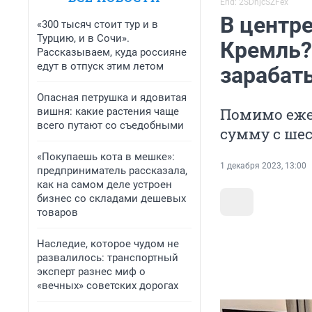
Erid: 2SDnjcSZFex
В центре
«300 тысяч стоит тур и в
Турцию, и в Сочи».
Кремль?
Рассказываем, куда россияне
едут в отпуск этим летом
зарабат
Опасная петрушка и ядовитая
Помимо ежем
вишня: какие растения чаще
всего путают со съедобными
сумму с ше
«Покупаешь кота в мешке»:
1 декабря 2023, 13:00
предприниматель рассказала,
как на самом деле устроен
бизнес со складами дешевых
товаров
Наследие, которое чудом не
развалилось: транспортный
эксперт разнес миф о
«вечных» советских дорогах