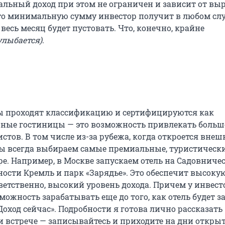
альный доход при этом не ограничен и зависит от вы
что минимальную сумму инвестор получит в любом слу
 весь месяц будет пустовать. Что, конечно, крайне
улыбается)
.
ы проходят классификацию и сертифицируются как
ные гостиницы — это возможность привлекать больш
стов. В том числе из-за рубежа, когда откроется вне
ы всегда выбираем самые премиальные, туристическ
е. Например, в Москве запускаем отель на Садовничес
ности Кремль и парк «Зарядье». Это обеспечит высоку
тветственно, высокий уровень дохода. Причем у инвест
ожность зарабатывать еще до того, как отель будет з
оход сейчас». Подробности я готова лично рассказать
 встрече — записывайтесь и приходите на дни откры