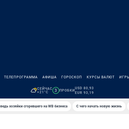
ТЕЛЕПРОГРАММА
АФИША
ГОРОСКОП
КУРСЫ ВАЛЮТ
ИГР
USD 80,93
СЕЙЧАС
3
ПРОБКИ
+21°C
EUR 93,19
ведь хозяйки сгоревшего на WB бизнеса
С чего начать новую жизнь