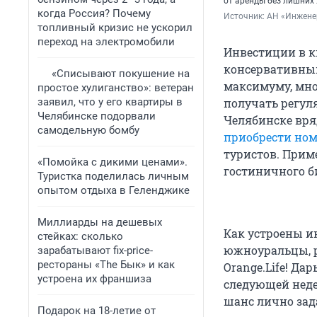
от аренды без лишних 
когда Россия? Почему
Источник: 
АН «Инжене
топливный кризис не ускорил
переход на электромобили
Инвестиции в к
консервативный
«Списывают покушение на
максимуму, мно
простое хулиганство»: ветеран
заявил, что у его квартиры в
получать регул
Челябинске подорвали
Челябинске вря
самодельную бомбу
приобрести ном
туристов. Прим
«Помойка с дикими ценами».
гостиничного б
Туристка поделилась личным
опытом отдыха в Геленджике
Миллиарды на дешевых
Как устроены и
стейках: сколько
южноуральцы, р
зарабатывают fix-price-
рестораны «The Бык» и как
Orange.Life! Д
устроена их франшиза
следующей неде
шанс лично зад
Подарок на 18-летие от