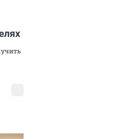
елях
лучить