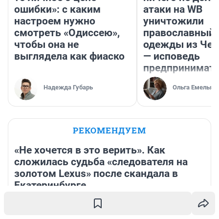
ошибки»: с каким
атаки на WB
настроем нужно
уничтожили
смотреть «Одиссею»,
православный 
чтобы она не
одежды из Чел
выглядела как фиаско
— исповедь
предпринимат
Надежда Губарь
Ольга Емельян
РЕКОМЕНДУЕМ
«Не хочется в это верить». Как
сложилась судьба «следователя на
золотом Lexus» после скандала в
Екатеринбурге
57 минут
4 308
23
«Все еще в шоке»: сыну Трусовой исполнился год —