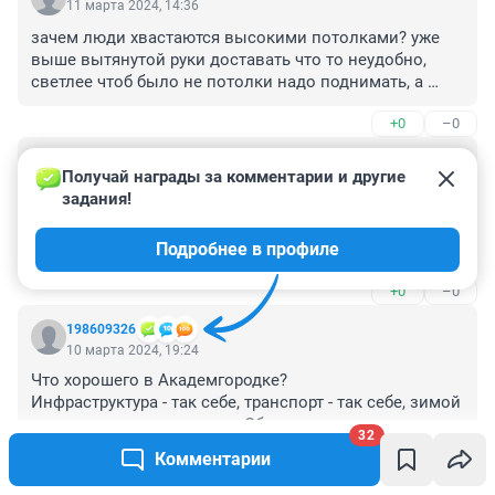
11 марта 2024, 14:36
зачем люди хвастаются высокими потолками? уже 
выше вытянутой руки доставать что то неудобно, 
светлее чтоб было не потолки надо поднимать, а 
окна расширять, Почему?
+0
–0
Гость
10 марта 2024, 22:16
Получай награды за комментарии и другие 
задания!
Я знаю нескольких учёных, умнейших людей, которые 
всю жизнь живут в квартирах, как здесь показано ДО 
Подробнее в профиле
ремонта. В таких условиях. И ничего!
+0
–0
198609326
10 марта 2024, 19:24
Что хорошего в Академгородке?

Инфраструктура - так себе, транспорт - так себе, зимой 
- колотун, летом - жара, до Обского моря пока 
32
дойдёшь - сдуреешь.
Комментарии
+0
–0