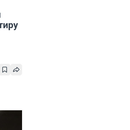
и
тиру