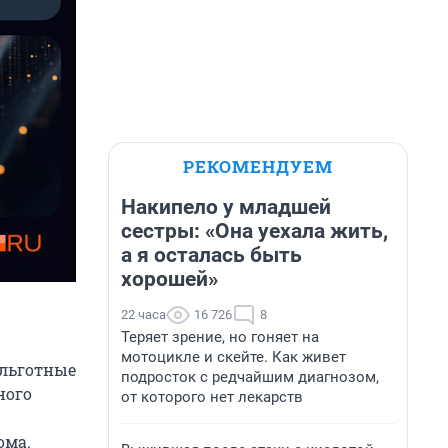
РЕКОМЕНДУЕМ
Накипело у младшей
сестры: «Она уехала жить,
а я осталась быть
хорошей»
22 часа
16 726
8
Теряет зрение, но гоняет на
мотоцикле и скейте. Как живет
 льготные
подросток с редчайшим диагнозом,
ного
от которого нет лекарств
ома.