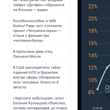
нет электричества: мощный
тайфун «Долфин» обрушился
на Японию — видео
Колобок-колобок, я тебя
боюсь! Ради чего отложили
прокат «Человека-паука» —
отзыв о фильме про
«человека-булку»
В Аргентине умер отец
Лионеля Месси
В США рассекретили тайну
падения НЛО в Бразилии:
внутри сферы обнаружили
тело человека. Новости 8
августа
«Зарплата небольшая»: агент
Евгения Кузнецова объяснил,
почему нападающий не пошел