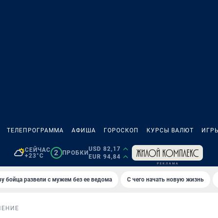
ТЕЛЕПРОГРАММА
АФИША
ГОРОСКОП
КУРСЫ ВАЛЮТ
ИГР
USD 82,17
СЕЙЧАС
2
ПРОБКИ
+23°C
EUR 94,84
у бойца развели с мужем без ее ведома
С чего начать новую жизнь
НЕНИЕ