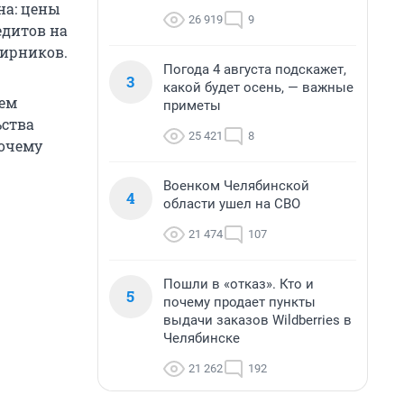
на: цены
26 919
9
едитов на
тирников.
Погода 4 августа подскажет,
3
какой будет осень, — важные
чем
приметы
ьства
25 421
8
почему
Военком Челябинской
4
области ушел на СВО
21 474
107
Пошли в «отказ». Кто и
5
почему продает пункты
выдачи заказов Wildberries в
Челябинске
21 262
192