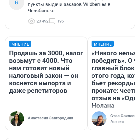
5
пункты выдачи заказов Wildberries в
Челябинске
20 492
196
МНЕНИЕ
МНЕНИЕ
Продашь за 3000, налог
«Никого нельз
возьмут с 4000. Что
победить». О ч
нам готовит новый
главный блокб
налоговый закон — он
этого года, ко
коснется импорта и
бьет рекорды 
даже репетиторов
прокате: честн
отзыв на «Оди
Нолана
Стас Соколов
Анастасия Завгородняя
Эксперт