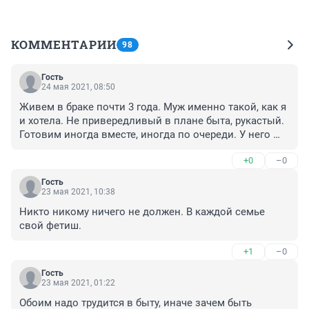
КОММЕНТАРИИ
98
Гость
24 мая 2021, 08:50
Живем в браке почти 3 года. Муж именно такой, как я 
и хотела. Не привередливый в плане быта, рукастый. 
Готовим иногда вместе, иногда по очереди. У него 
все вкусно получается, может приготовить что-нибудь 
+0
–0
этакое. Я накрываю на стол, он моет посуду. Уборкой 
занимаемся вместе: я вытираю пыль, он пылесосит и 
Гость
моет полы. В магазины, в основном, ходим вместе, 
23 мая 2021, 10:38
так удобнее. Что-то по дому отремонтировать или 
Никто никому ничего не должен. В каждой семье 
сделать - он. Даже недавно на швейной машинке 
свой фетиш.
научился шить и сам сшил себе рабочие брюки.
+1
–0
Гость
23 мая 2021, 01:22
Обоим надо трудится в быту, иначе зачем быть 