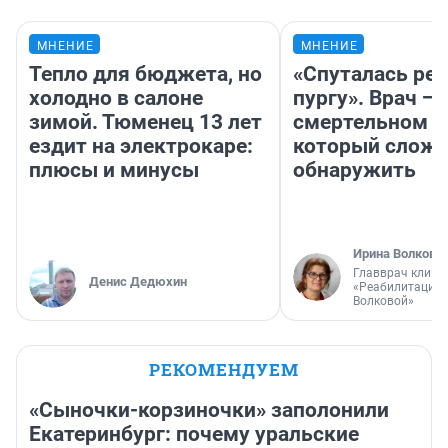
МНЕНИЕ
МНЕНИЕ
Тепло для бюджета, но
«Спуталась реч
холодно в салоне
пургу». Врач — 
зимой. Тюменец 13 лет
смертельном д
ездит на электрокаре:
который слож
плюсы и минусы
обнаружить
Ирина Волкова
Главврач клини
Денис Дедюхин
«Реабилитация 
Волковой»
РЕКОМЕНДУЕМ
«Сыночки-корзиночки» заполонили
Екатеринбург: почему уральские