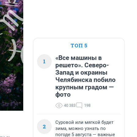
ТОП 5
«Все машины в
1
решето». Северо-
Запад и окраины
Челябинска побило
крупным градом —
фото
40 383
198
Суровой или мягкой будет
2
зима, можно узнать по
погоде 5 августа — важные