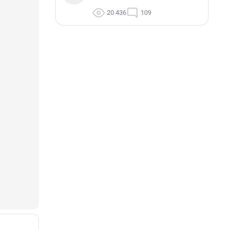
20 436
109