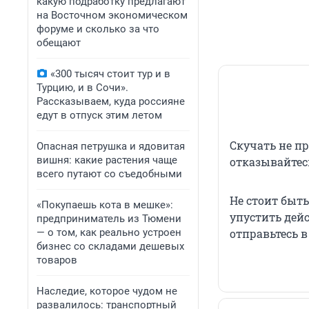
какую подработку предлагают
на Восточном экономическом
форуме и сколько за что
обещают
«300 тысяч стоит тур и в
Турцию, и в Сочи».
Рассказываем, куда россияне
едут в отпуск этим летом
Скучать не пр
Опасная петрушка и ядовитая
вишня: какие растения чаще
отказывайтесь
всего путают со съедобными
Не стоит быт
«Покупаешь кота в мешке»:
упустить дей
предприниматель из Тюмени
— о том, как реально устроен
отправьтесь в
бизнес со складами дешевых
товаров
Наследие, которое чудом не
развалилось: транспортный