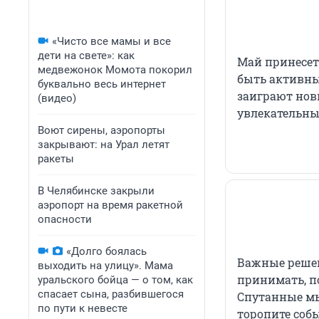
«Чисто все мамы и все
дети на свете»: как
Май принесет
медвежонок Момота покорил
быть активны
буквально весь интернет
заиграют нов
(видео)
увлекательны
Воют сирены, аэропорты
закрывают: на Урал летят
ракеты
В Челябинске закрыли
аэропорт на время ракетной
опасности
«Долго боялась
Важные решен
выходить на улицу». Мама
принимать, по
уральского бойца — о том, как
спасает сына, разбившегося
Спутанные мы
по пути к невесте
торопите соб