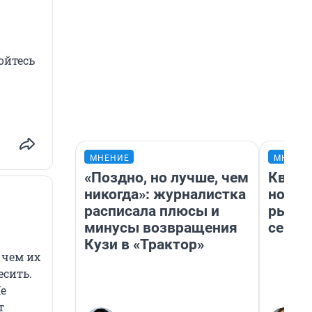
ойтесь
МНЕНИЕ
МНЕНИ
«Поздно, но лучше, чем
Кварт
никогда»: журналистка
но де
расписала плюсы и
рынок
минусы возвращения
сейча
Кузи в «Трактор»
 чем их
есить.
е
т