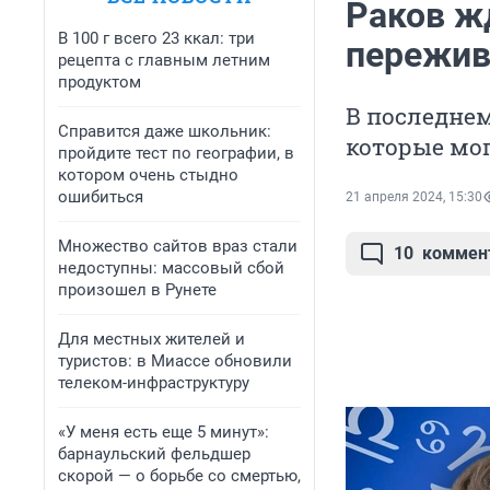
Раков ж
В 100 г всего 23 ккал: три
пережив
рецепта с главным летним
продуктом
В последнем
Справится даже школьник:
которые мог
пройдите тест по географии, в
котором очень стыдно
ошибиться
21 апреля 2024, 15:30
Множество сайтов враз стали
10
коммен
недоступны: массовый сбой
произошел в Рунете
Для местных жителей и
туристов: в Миассе обновили
телеком-инфраструктуру
«У меня есть еще 5 минут»:
барнаульский фельдшер
скорой — о борьбе со смертью,