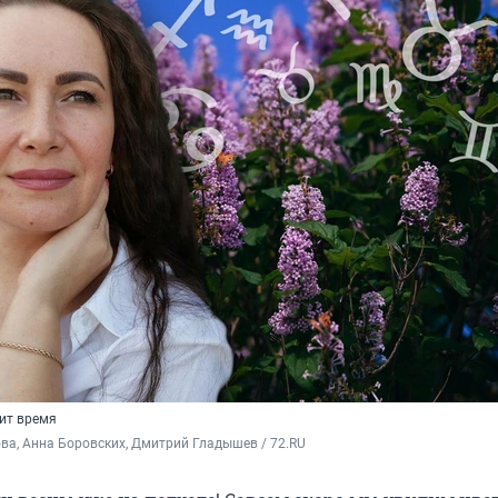
тит время
а, Анна Боровских, Дмитрий Гладышев / 72.RU