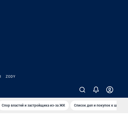
Ы
ZODY
Спор властей и застройщика из-за ЖК
Список дел и покупок к школе