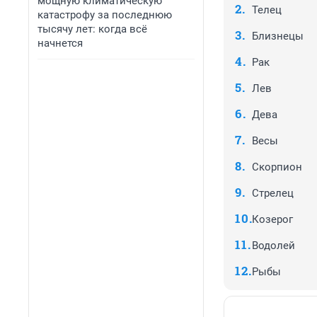
мощную климатическую
Телец
катастрофу за последнюю
тысячу лет: когда всё
Близнецы
начнется
Рак
Лев
Дева
Весы
Скорпион
Стрелец
Козерог
Водолей
Рыбы