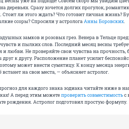
ц весны уже на подходе! Совсем скоро мы увидим цве
на деревьях. Сразу хочется долгих прогулок, романти
 Стоит ли этого ждать? Что готовит личная жизнь? Б
лкие ссоры? Спросили у астролога
Анны Боровских
.
оздушных замков и розовых грез. Венера в Тельце пре
чувств и пылких слов. Последний месяц весны требуе
 и любви. Не проверяйте свои чувства на прочность, 
 друг к другу. Расположение планет усилит беспокойс
поэтому может внести сумятицу. К концу месяца энерг
ё встанет на свои места, — объясняет астролог.
рогноз для каждого знака зодиака читайте ниже в н
ках! А перед этим можете
проверить совместимость
с
ате рождения. Астролог подготовил простую формулу.