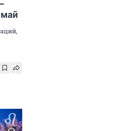
—
 май
аций,