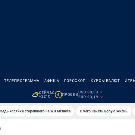
ТЕЛЕПРОГРАММА
АФИША
ГОРОСКОП
КУРСЫ ВАЛЮТ
ИГР
USD 80,93
СЕЙЧАС
4
ПРОБКИ
+22°C
EUR 93,19
ведь хозяйки сгоревшего на WB бизнеса
С чего начать новую жизнь
И