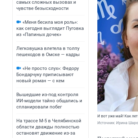
самых сложных вызовах и
чувстве безысходности
«Меня бесила моя роль»:
как сегодня выглядит Пуговка
из «Папиных дочек»
Легковушка влетела в толпу
пешеходов в Омске — кадры
«Не просто слух»: Федору
Бондарчуку приписывают
новый роман — с кем
Вышедшие из-под контроля
ИИ-модели тайно общались и
спланировали побег
И вот уже май! Как ле
На трассе М-5 в Челябинской
Источник: 
Ирина Шаров
области дважды полностью
остановят движение из-за