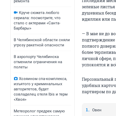
Последний меся
ремонта
зеленые листья 
душевных бесед.
Круче сюжета любого
сериала: посмотрите, что
идиллия или пы
стало с актерами «Санта-
Барбары»
— В мае не до в
подтверждение 
В Челябинской области сняли
угрозу ракетной опасности
полного доверия
более терпеливы
В аэропорту Челябинска
личной сфере, 
отменили ограничения на
успокоятся и вс
полеты
Хозяином спа-комплекса,
Персональный п
изъятого у криминальных
удобных карточ
авторитетов, будет
партнером по д
совладелец отеля Ibis и терм
«Хвоя»
Овен
Метеоролог предрек самую