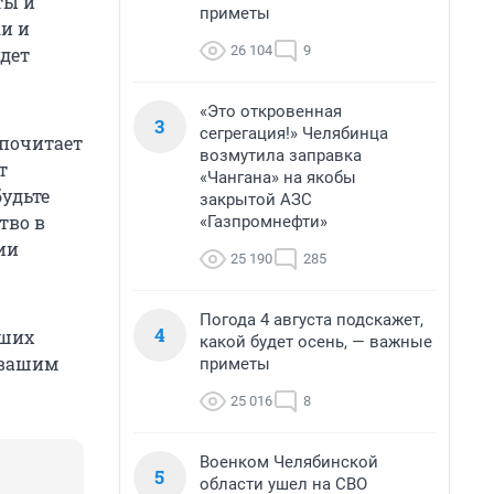
ты и
приметы
ки и
26 104
9
удет
«Это откровенная
3
сегрегация!» Челябинца
дпочитает
возмутила заправка
т
«Чангана» на якобы
будьте
закрытой АЗС
тво в
«Газпромнефти»
ии
25 190
285
Погода 4 августа подскажет,
4
аших
какой будет осень, — важные
 вашим
приметы
25 016
8
Военком Челябинской
5
области ушел на СВО