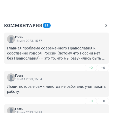
КОММЕНТАРИИ
81
Гость
18 мая 2023, 15:57
Главная проблема современного Православия и, 
собственно говоря, России (потому что России нет 
без Православия) – это то, что мы разучились быть 
рабами. Христианство – это религия сознательного и 
+0
–0
добровольного рабства. Рабская психология – это не 
какой-то скрытый подтекст, а норма мироощущения 
Гость
для православного христианина. Всё современное 
18 мая 2023, 15:54
общество поклоняется идолу социальных прав и 
Люди, которые сами никогда не работали, учат искать 
свобод. И только Православная Церковь упорно 
работу.
утверждает, что человек – это бесправный раб Божий. 
Поэтому так неуютно себя чувствует современный 
+0
–0
«свободомыслящий» человек в православном храме, 
где всё проникнуто архаикой рабства. Как 
Гость
18 мая 2023, 14:28