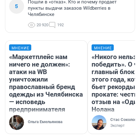
Пошли в «отказ». Кто и почему продает
5
пункты выдачи заказов Wildberries в
Челябинске
20 920
192
МНЕНИЕ
МНЕНИЕ
«Маркетплейс нам
«Никого нельз
ничего не должен»:
победить». О ч
атаки на WB
главный блокб
уничтожили
этого года, ко
православный бренд
бьет рекорды 
одежды из Челябинска
прокате: честн
— исповедь
отзыв на «Оди
предпринимателя
Нолана
Стас Соколов
Ольга Емельянова
Эксперт