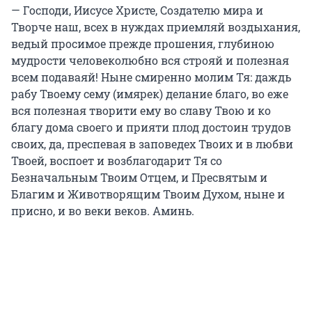
— Господи, Иисусе Христе, Создателю мира и
Творче наш, всех в нуждах приемляй воздыхания,
ведый просимое прежде прошения, глубиною
мудрости человеколюбно вся строяй и полезная
всем подаваяй! Ныне смиренно молим Тя: даждь
рабу Твоему сему (имярек) делание благо, во еже
вся полезная творити ему во славу Твою и ко
благу дома своего и прияти плод достоин трудов
своих, да, преспевая в заповедех Твоих и в любви
Твоей, воспоет и возблагодарит Тя со
Безначальным Твоим Отцем, и Пресвятым и
Благим и Животворящим Твоим Духом, ныне и
присно, и во веки веков. Аминь.