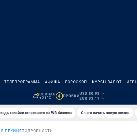
ТЕЛЕПРОГРАММА
АФИША
ГОРОСКОП
КУРСЫ ВАЛЮТ
ИГР
USD 80,93
СЕЙЧАС
4
ПРОБКИ
+21°C
EUR 93,19
ведь хозяйки сгоревшего на WB бизнеса
С чего начать новую жизнь
 В ПЕКИНЕ
ПОДРОБНОСТИ