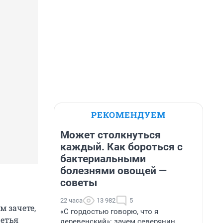
РЕКОМЕНДУЕМ
Может столкнуться
каждый. Как бороться с
бактериальными
болезнями овощей —
советы
22 часа
13 982
5
 зачете,
«С гордостью говорю, что я
ретья
деревенский»: зачем северянин