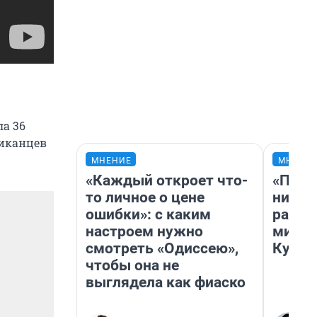
ла 36
риканцев
МНЕНИЕ
МНЕНИ
«Каждый откроет что-
«Позд
то личное о цене
никог
ошибки»: с каким
распи
настроем нужно
минус
смотреть «Одиссею»,
Кузи 
чтобы она не
выглядела как фиаско