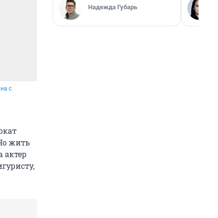
Надежда Губарь
на с
окат
Но жить
а актер
игуристу,