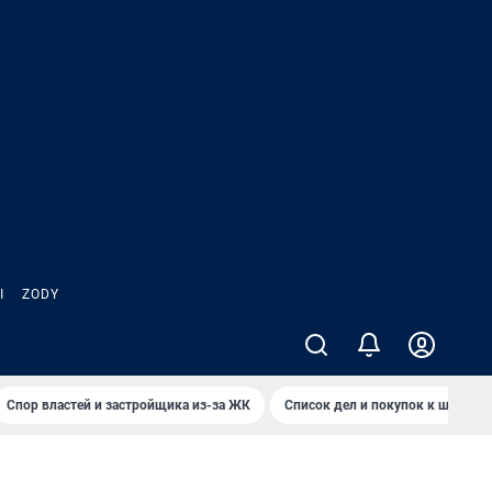
Ы
ZODY
Спор властей и застройщика из-за ЖК
Список дел и покупок к школе