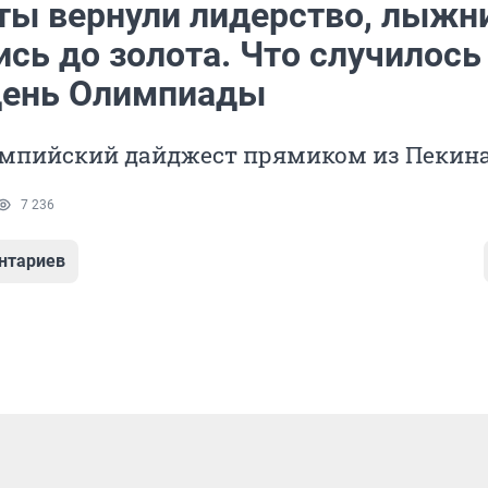
ты вернули лидерство, лыжн
сь до золота. Что случилось
день Олимпиады
мпийский дайджест прямиком из Пекин
7 236
нтариев