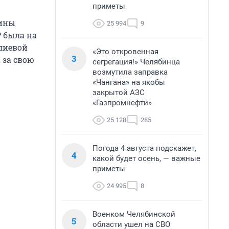
приметы
щины
25 994
9
 была на
лиевой
«Это откровенная
3
 за свою
сегрегация!» Челябинца
возмутила заправка
«Чангана» на якобы
закрытой АЗС
«Газпромнефти»
25 128
285
Погода 4 августа подскажет,
4
какой будет осень, — важные
приметы
24 995
8
Военком Челябинской
5
области ушел на СВО