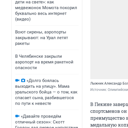
дети на свете»: как
медвежонок Момота покорил
буквально весь интернет
(видео)
Воют сирены, аэропорты
закрывают: на Урал летят
ракеты
В Челябинске закрыли
аэропорт на время ракетной
опасности
«Долго боялась
Лыжник Александр Бол
выходить на улицу». Мама
Источник: 
Олимпийски
уральского бойца — о том, как
спасает сына, разбившегося
по пути к невесте
В Пекине завер
спортсменов он
«Давайте проведём
преимущество в
отличный сезон»: Скотт
медальную копи
Гордон дал первое напутствие