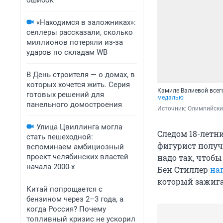
ошибок
«Находимся в заложниках»:
селлеры рассказали, сколько
миллионов потеряли из-за
ударов по складам WB
В День строителя — о домах, в
которых хочется жить. Серия
Камиле Валиевой всего
готовых решений для
медалью
панельного домостроения
Источник: 
Олимпийски
Улица Цвиллинга могла
Следом 18-летн
стать пешеходной:
фигурист получи
вспоминаем амбициозный
проект челябинских властей
надо так, чтобы
начала 2000-х
Бен Стиллер
на
который зажигал 
Китай попрощается с
бензином через 2–3 года, а
когда Россия? Почему
топливный кризис не ускорил