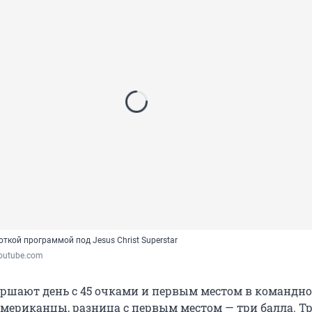
ткой программой под Jesus Christ Superstar
Youtube.com
ршают день с 45 очками и первым местом в командном
мериканцы, разница с первым местом — три балла. Т