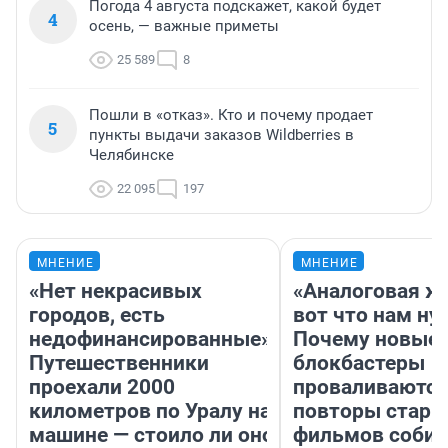
Погода 4 августа подскажет, какой будет
4
осень, — важные приметы
25 589
8
Пошли в «отказ». Кто и почему продает
5
пункты выдачи заказов Wildberries в
Челябинске
22 095
197
МНЕНИЕ
МНЕНИЕ
«Нет некрасивых
«Аналоговая ж
городов, есть
вот что нам ну
недофинансированные».
Почему новые
Путешественники
блокбастеры
проехали 2000
проваливаются,
километров по Уралу на
повторы стары
машине — стоило ли оно
фильмов соби