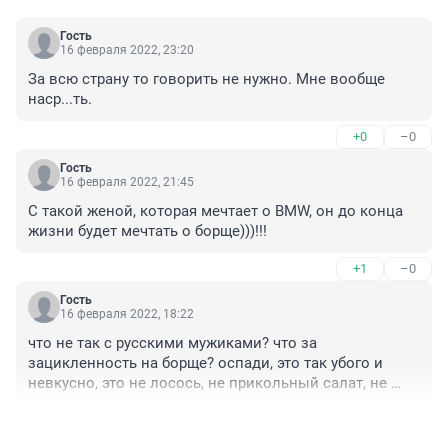
Гость
16 февраля 2022, 23:20
За всю страну то говорить не нужно. Мне вообще 
наср...ть.
+0
–0
Гость
16 февраля 2022, 21:45
С такой женой, которая мечтает о BMW, он до конца 
жизни будет мечтать о борще)))!!!
+1
–0
Гость
16 февраля 2022, 18:22
что не так с русскими мужиками? что за 
зацикленность на борще? оспади, это так убого и 
невкусно, это не лосось, не прикольный салат, не 
десерт, это отвратительный суп... хотя я конечно 
+1
–1
знаю, это символ женского "задолбалась", русскому 
мужику большего счастья нет чем задолбавшаяся 