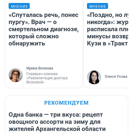
МНЕНИЕ
МНЕНИЕ
«Спуталась речь, понес
«Поздно, но лу
пургу». Врач — о
никогда»: журн
смертельном диагнозе,
расписала плю
который сложно
минусы возвр
обнаружить
Кузи в «Тракто
Ирина Волкова
Главврач клиники
Олеся Усова
«Реабилитация доктора
Волковой»
РЕКОМЕНДУЕМ
Одна банка — три вкуса: рецепт
овощного ассорти на зиму для
жителей Архангельской области