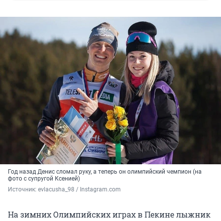
Год назад Денис сломал руку, а теперь он олимпийский чемпион (на
фото с супругой Ксенией)
Источник: 
evlacusha_98 / Instagram.com
На зимних Олимпийских играх в Пекине лыжник