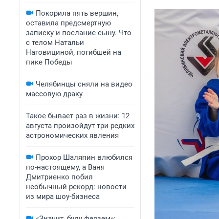
Покорила пять вершин,
оставила предсмертную
записку и послание сыну. Что
с телом Натальи
Наговициной, погибшей на
пике Победы
Челябинцы сняли на видео
массовую драку
Такое бывает раз в жизни: 12
августа произойдут три редких
астрономических явления
Прохор Шаляпин влюбился
по-настоящему, а Ваня
Дмитриенко побил
необычный рекорд: новости
из мира шоу-бизнеса
«Значит, буду ферзем»: