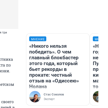
я три
МНЕНИЕ
МНЕНИ
«Никого нельзя
«Нет 
победить». О чем
городо
главный блокбастер
недоф
стника
этого года, который
Путеш
та по
бьет рекорды в
проех
изни.
прокате: честный
килом
отзыв на «Одиссею»
машин
ветском
Нолана
того
Стас Соколов
Эксперт
 своего
детей в