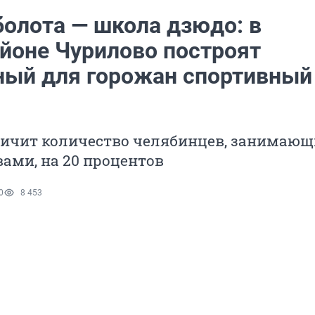
болота — школа дзюдо: в
йоне Чурилово построят
ный для горожан спортивный
личит количество челябинцев, занимающ
ами, на 20 процентов
0
8 453