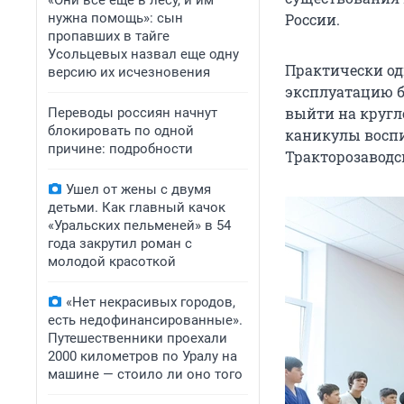
«Они всё еще в лесу, и им
нужна помощь»: сын
России.
пропавших в тайге
Усольцевых назвал еще одну
Практически од
версию их исчезновения
эксплуатацию б
выйти на кругл
Переводы россиян начнут
блокировать по одной
каникулы воспи
причине: подробности
Тракторозаводс
Ушел от жены с двумя
детьми. Как главный качок
«Уральских пельменей» в 54
года закрутил роман с
молодой красоткой
«Нет некрасивых городов,
есть недофинансированные».
Путешественники проехали
2000 километров по Уралу на
машине — стоило ли оно того