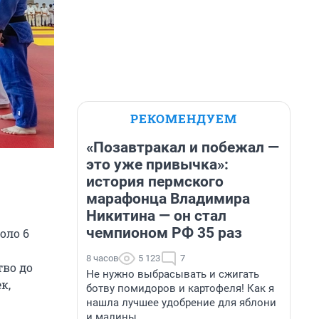
РЕКОМЕНДУЕМ
«Позавтракал и побежал —
это уже привычка»:
история пермского
марафонца Владимира
Никитина — он стал
чемпионом РФ 35 раз
оло 6
8 часов
5 123
7
тво до
Не нужно выбрасывать и сжигать
к,
ботву помидоров и картофеля! Как я
нашла лучшее удобрение для яблони
и малины