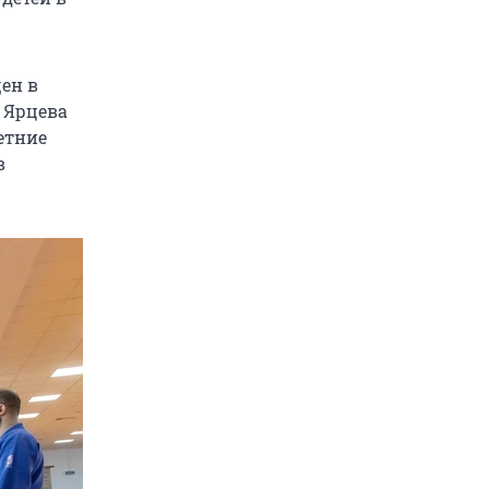
ен в
 Ярцева
етние
в