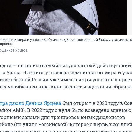
мпионатов мира и участника Олимпиад в составе сборной России уже имеютс
проекта
о Дениса Ярцева
годня — не только самый титулованный действующий
о Урала. В активе у призера чемпионатов мира и уча
таве сборной России уже имеются три успешных проек
х челябинцев в активный спорт и здоровый образ ж
тра дзюдо Дениса Ярцева
был открыт в 2020 году в Со
йон АМЗ). В 2022 году с нуля было возведено здание с
торными залами для тренировок юных дзюдоистов
оне (на улице Российской), которое с первых же дней
признано одним из лучших спортивных объектов для 