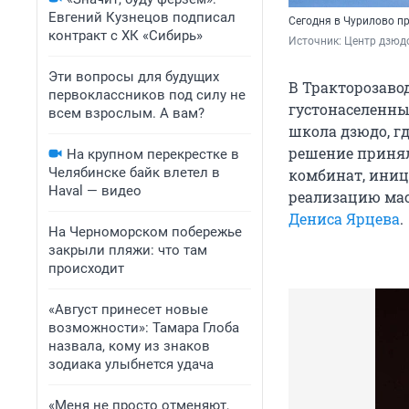
Евгений Кузнецов подписал
Сегодня в Чурилово пр
контракт с ХК «Сибирь»
Источник: 
Центр дзюд
Эти вопросы для будущих
В Тракторозаво
первоклассников под силу не
густонаселенны
всем взрослым. А вам?
школа дзюдо, г
решение принял
На крупном перекрестке в
Челябинске байк влетел в
комбинат, иниц
Haval — видео
реализацию мас
Дениса Ярцева
.
На Черноморском побережье
закрыли пляжи: что там
происходит
«Август принесет новые
возможности»: Тамара Глоба
назвала, кому из знаков
зодиака улыбнется удача
«Меня не просто отменяют,