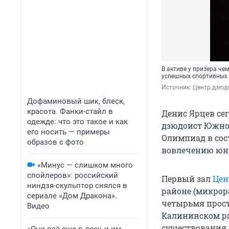
В активе у призера че
успешных спортивных 
Источник: 
Центр дзюд
Дофаминовый шик, блеск,
красота. Фанки-стайл в
Денис Ярцев се
одежде: что это такое и как
дзюдоист Южног
его носить — примеры
Олимпиад в сос
образов с фото
вовлечению юны
«Минус — слишком много
спойлеров»: российский
Первый зал
Цен
ниндзя-скульптор снялся в
районе (микрора
сериале «Дом Дракона».
четырьмя прос
Видео
Калининском рай
существования 