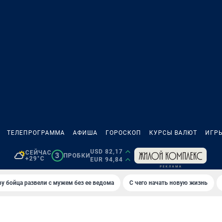
ТЕЛЕПРОГРАММА
АФИША
ГОРОСКОП
КУРСЫ ВАЛЮТ
ИГР
USD 82,17
СЕЙЧАС
3
ПРОБКИ
+29°C
EUR 94,84
у бойца развели с мужем без ее ведома
С чего начать новую жизнь