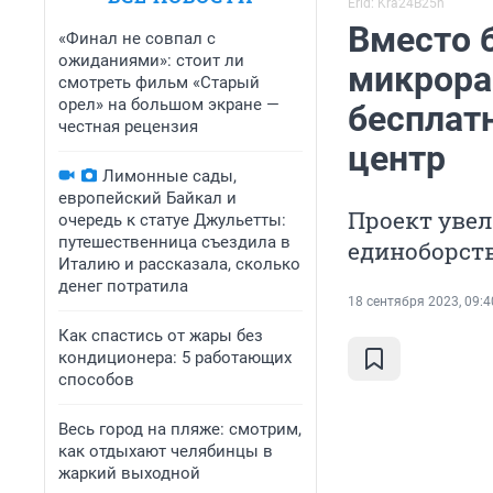
Erid: Kra24B25n
Вместо 
«Финал не совпал с
ожиданиями»: стоит ли
микрора
смотреть фильм «Старый
орел» на большом экране —
бесплат
честная рецензия
центр
Лимонные сады,
европейский Байкал и
Проект уве
очередь к статуе Джульетты:
путешественница съездила в
единоборств
Италию и рассказала, сколько
денег потратила
18 сентября 2023, 09:4
Как спастись от жары без
кондиционера: 5 работающих
способов
Весь город на пляже: смотрим,
как отдыхают челябинцы в
жаркий выходной