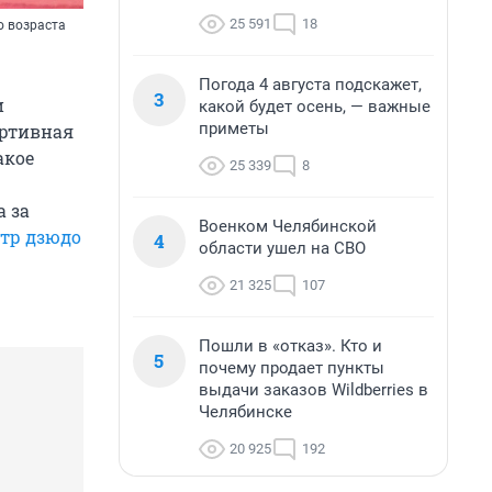
25 591
18
о возраста
Погода 4 августа подскажет,
3
и
какой будет осень, — важные
приметы
ортивная
акое
25 339
8
а за
Военком Челябинской
тр дзюдо
4
области ушел на СВО
21 325
107
Пошли в «отказ». Кто и
5
почему продает пункты
выдачи заказов Wildberries в
Челябинске
20 925
192