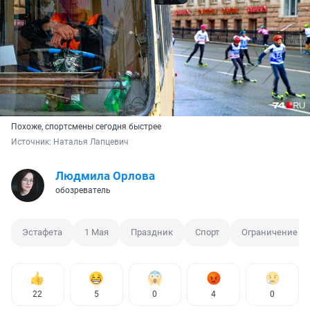
Похоже, спортсмены сегодня быстрее
Источник: 
Наталья Лапцевич
Людмила Орлова
обозреватель
Эстафета
1 Мая
Праздник
Спорт
Ограничение д
22
5
0
4
0