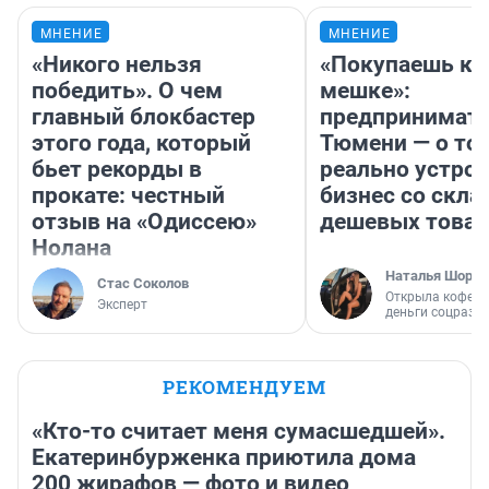
МНЕНИЕ
МНЕНИЕ
«Никого нельзя
«Покупаешь ко
победить». О чем
мешке»:
главный блокбастер
предпринимате
этого года, который
Тюмени — о том
бьет рекорды в
реально устро
прокате: честный
бизнес со скл
отзыв на «Одиссею»
дешевых това
Нолана
Наталья Шорох
Стас Соколов
Открыла кофейн
Эксперт
деньги соцразв
РЕКОМЕНДУЕМ
«Кто-то считает меня сумасшедшей».
Екатеринбурженка приютила дома
200 жирафов — фото и видео