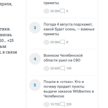
приметы
преля,
26 284
9
Погода 4 августа подскажет,
3
тики.
какой будет осень, — важные
приметы
 вновь
20… +25
25 064
8
ным
 в связи
Военком Челябинской
4
области ушел на СВО
20 609
109
Пошли в «отказ». Кто и
5
почему продает пункты
выдачи заказов Wildberries в
Челябинске
19 732
229