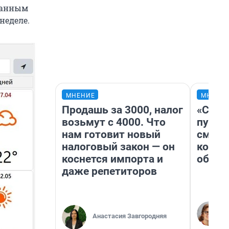
 данным
неделе.
МНЕНИЕ
МНЕНИ
Продашь за 3000, налог
«Спут
возьмут с 4000. Что
пургу»
нам готовит новый
смерт
налоговый закон — он
котор
коснется импорта и
обнар
даже репетиторов
Анастасия Завгородняя