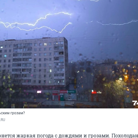
ьским грозам?
.RU
рнется жаркая погода с дождями и грозами. Похолодан