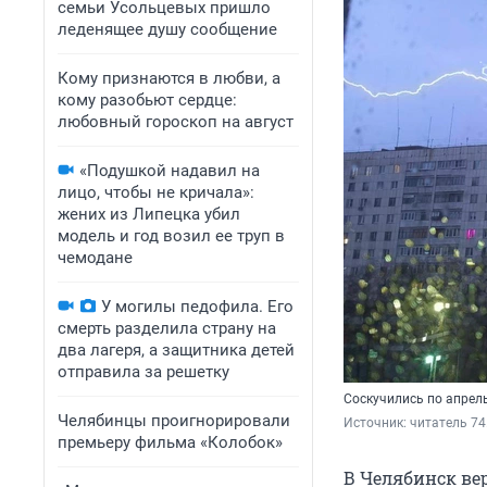
семьи Усольцевых пришло
леденящее душу сообщение
Кому признаются в любви, а
кому разобьют сердце:
любовный гороскоп на август
«Подушкой надавил на
лицо, чтобы не кричала»:
жених из Липецка убил
модель и год возил ее труп в
чемодане
У могилы педофила. Его
смерть разделила страну на
два лагеря, а защитника детей
отправила за решетку
Соскучились по апрел
Челябинцы проигнорировали
Источник: 
читатель 74
премьеру фильма «Колобок»
В Челябинск ве