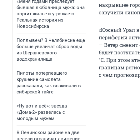
«Меня годами преследует
накрывшее город
бывшая любовница мужа: она
озвучили синоп
портит жилье и угрожает».
Реальная история из
Новосибирска
«Южный Урал в
периферии анти
Поплывем? В Челябинске еще
— Ветер сменит
больше увеличат сброс воды
будет поступат
из Шершневского
водохранилища
°С. При этом ат
границам регио
Пилоты потерпевшего
с чем прогнози
крушение самолета
рассказали, как выживали в
сибирской тайге
«Ну вот и всё»: звезда
«Дома-2» развелась с
молодым мужем
В Ленинском районе на две
недели ограничат движение