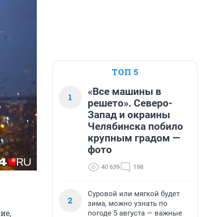
ТОП 5
«Все машины в
1
решето». Северо-
Запад и окраины
Челябинска побило
крупным градом —
фото
40 639
198
Суровой или мягкой будет
2
зима, можно узнать по
ие,
погоде 5 августа — важные