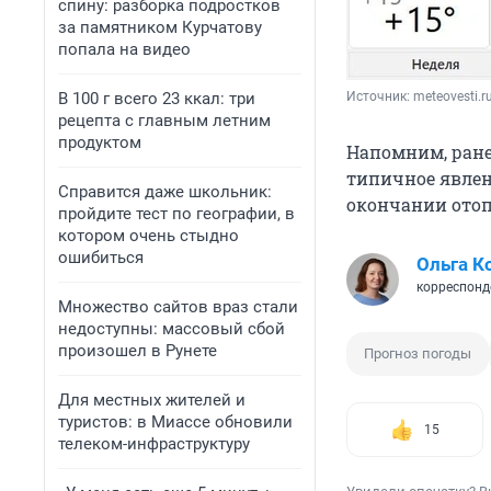
спину: разборка подростков
за памятником Курчатову
попала на видео
В 100 г всего 23 ккал: три
Источник: 
meteovesti.r
рецепта с главным летним
продуктом
Напомним, ран
типичное явлен
Справится даже школьник:
окончании отоп
пройдите тест по географии, в
котором очень стыдно
ошибиться
Ольга К
корреспонд
Множество сайтов враз стали
недоступны: массовый сбой
произошел в Рунете
Прогноз погоды
Для местных жителей и
туристов: в Миассе обновили
15
телеком-инфраструктуру