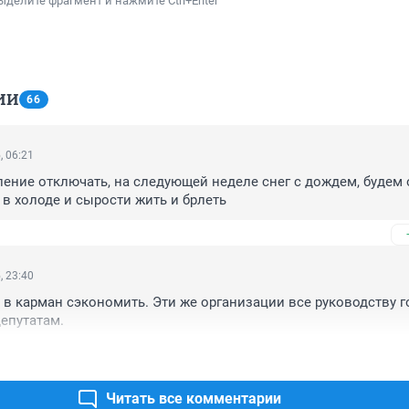
ыделите фрагмент и нажмите Ctrl+Enter
ИИ
66
, 06:21
ление отключать, на следующей неделе снег с дождем, будем о
в холоде и сырости жить и брлеть
, 23:40
 в карман сэкономить. Эти же организации все руководству го
епутатам.
Читать все комментарии