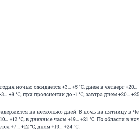
годня ночью ожидается +3… +5 °С, днем в четверг +20… +
… +8 °С, при прояснении до -1 °С, завтра днем +20… +25
задержится на несколько дней. В ночь на пятницу в Ч
0… +12 °С, в дневные часы +19… +21 °С. По области в но
ся +7… +12 °С, днем +19… +24 °С.