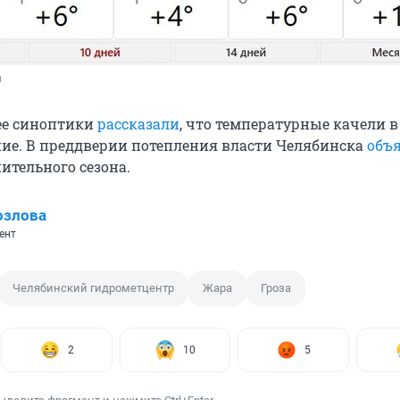
u
ее синоптики
рассказали
, что температурные качели в
ие. В преддверии потепления власти Челябинска
объ
ительного сезона.
озлова
ент
Челябинский гидрометцентр
Жара
Гроза
2
10
5