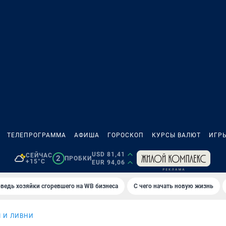
ТЕЛЕПРОГРАММА
АФИША
ГОРОСКОП
КУРСЫ ВАЛЮТ
ИГР
USD 81,41
СЕЙЧАС
2
ПРОБКИ
+15°C
EUR 94,06
ведь хозяйки сгоревшего на WB бизнеса
С чего начать новую жизнь
Ы И ЛИВНИ