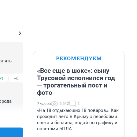
РЕКОМЕНДУЕМ
пять 
«Все еще в шоке»: сыну
Трусовой исполнился год
+1
–0
— трогательный пост и
фото
рода 
7 часов
5 542
2
«На 18 отдыхающих 18 поваров». Как
проходит лето в Крыму с перебоями
+2
–0
света и бензина, водой по графику и
налетами БПЛА