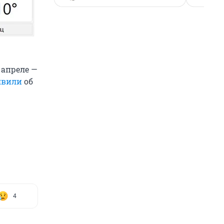
 апреле —
явили
об
4