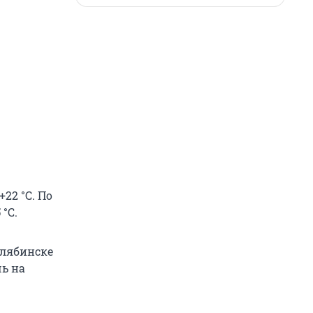
22 °С. По
 °С.
елябинске
чь на