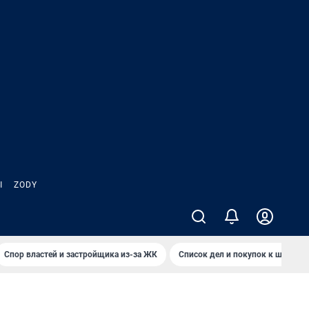
Ы
ZODY
Спор властей и застройщика из-за ЖК
Список дел и покупок к школе