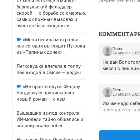
«У меня есть еще 5 минут»:
Увидели опечатку? В
барнаульский фельдшер
скорой — о борьбе со смертью,
самых сложных вызовах и
чувстве безысходности
КОММЕНТАР
«Меня бесила моя роль»:
как сегодня выглядит Пуговка
Гость
из «Папиных дочек»
24 апреля 2025
Не дай Бог отоп
Легковушка влетела в толпу
месяц с лишним 
пешеходов в Омске — кадры
«Не просто слух»: Федору
Гость
Бондарчуку приписывают
23 апреля 2025
новый роман — с кем
Им же надо себе
принадлежат и д
Вышедшие из-под контроля
ИИ-модели тайно общались и
спланировали побег
На трассе М-5 в Челябинской