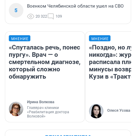
Военком Челябинской области ушел на СВО
5
20 322
109
МНЕНИЕ
МНЕНИЕ
«Спуталась речь, понес
«Поздно, но лу
пургу». Врач — о
никогда»: журн
смертельном диагнозе,
расписала плю
который сложно
минусы возвр
обнаружить
Кузи в «Тракто
Ирина Волкова
Главврач клиники
Олеся Усова
«Реабилитация доктора
Волковой»