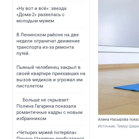
«Ну вот и всё»: звезда
«Дома-2» развелась с
молодым мужем
В Ленинском районе на две
недели ограничат движение
транспорта из-за ремонта
путей
Пьяный челябинец закрыл в
своей квартире приехавших на
вызов медиков и угрожал им
пистолетом
Больше не скрывает:
Полина Гагарина показала
романтичные кадры с новым
избранником
Алина Насырова показ
Источник: 
Тимур Шарип
«Четырех мужей потеряла»:
Прохор Шаляпин проболтался