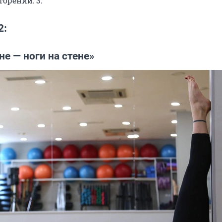
орений: 3.
2:
не — ноги на стене»