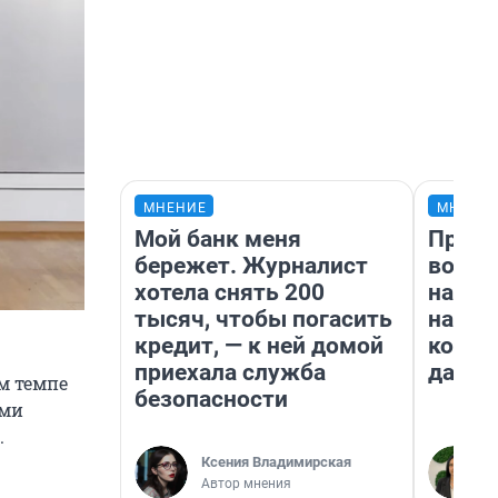
МНЕНИЕ
МНЕНИ
Мой банк меня
Прода
бережет. Журналист
возьм
хотела снять 200
нам г
тысяч, чтобы погасить
налог
кредит, — к ней домой
косне
приехала служба
даже 
м темпе
безопасности
ами
.
Ксения Владимирская
Автор мнения