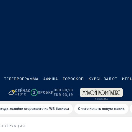
ТЕЛЕПРОГРАММА
АФИША
ГОРОСКОП
КУРСЫ ВАЛЮТ
ИГР
USD 80,93
СЕЙЧАС
3
ПРОБКИ
+19°C
EUR 93,19
ведь хозяйки сгоревшего на WB бизнеса
С чего начать новую жизнь
ИНСТРУКЦИЯ