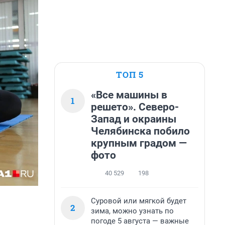
ТОП 5
«Все машины в
1
решето». Северо-
Запад и окраины
Челябинска побило
крупным градом —
фото
40 529
198
Суровой или мягкой будет
2
зима, можно узнать по
погоде 5 августа — важные