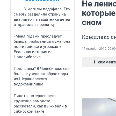
Не ленис
У могилы педофила. Его
которые
смерть разделила страну на
два лагеря, а защитника детей
сном
отправила за решетку
Комплекс с
«Меня годами преследует
бывшая любовница мужа: она
портит жилье и угрожает».
17 октября 2019, 09:00
Реальная история из
Новосибирска
1
коммент
Поплывем? В Челябинске еще
больше увеличат сброс воды
из Шершневского
водохранилища
Пилоты потерпевшего
крушение самолета
рассказали, как выживали в
сибирской тайге