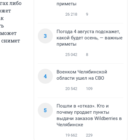
гах либо
приметы
ожет
26 218
9
ак
ть
Погода 4 августа подскажет,
оможет
3
какой будет осень, — важные
, снимет
приметы
25 042
8
Военком Челябинской
4
области ушел на СВО
20 542
109
Пошли в «отказ». Кто и
5
почему продает пункты
выдачи заказов Wildberries в
Челябинске
19 662
229