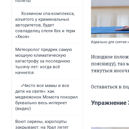
полеты
Хозяином спа-комплекса,
изъятого у криминальных
авторитетов, будет
совладелец отеля Ibis и терм
«Хвоя»
Идеально для снятия 
Метеоролог предрек самую
мощную климатическую
Исходное полож
катастрофу за последнюю
поясницу), таз 
тысячу лет: когда всё
тянуться носоч
начнется
«Чисто все мамы и все
Оставаться в п
дети на свете»: как
медвежонок Момота покорил
Упражнение 
буквально весь интернет
(видео)
Воют сирены, аэропорты
закрывают: на Урал летят