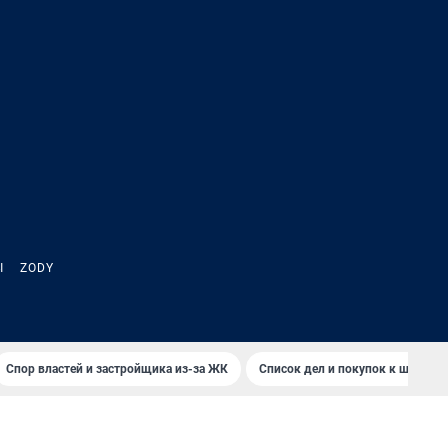
Ы
ZODY
Спор властей и застройщика из-за ЖК
Список дел и покупок к школе