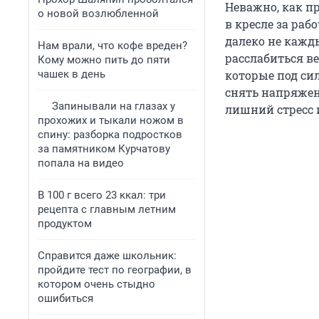
Неважно, как пр
о новой возлюбленной
в кресле за ра
далеко не кажд
Нам врали, что кофе вреден?
расслабиться в
Кому можно пить до пяти
чашек в день
которые под си
снять напряжен
Запинывали на глазах у
лишний стресс 
прохожих и тыкали ножом в
спину: разборка подростков
за памятником Курчатову
попала на видео
В 100 г всего 23 ккал: три
рецепта с главным летним
продуктом
Справится даже школьник:
пройдите тест по географии, в
котором очень стыдно
ошибиться