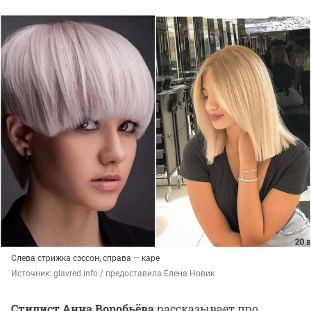
Слева стрижка сэссон, справа — каре
Источник: 
glavred.info / предоставила Елена Новик 
Стилист Анна Воробьёва
рассказывает про