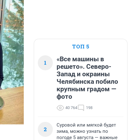
ТОП 5
«Все машины в
1
решето». Северо-
Запад и окраины
Челябинска побило
крупным градом —
фото
40 764
198
Суровой или мягкой будет
2
зима, можно узнать по
погоде 5 августа — важные