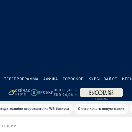
ТЕЛЕПРОГРАММА
АФИША
ГОРОСКОП
КУРСЫ ВАЛЮТ
ИГР
USD 81,41
СЕЙЧАС
0
ПРОБКИ
+10°C
EUR 94,06
ведь хозяйки сгоревшего на WB бизнеса
С чего начать новую жизнь
ИСТОРИИ