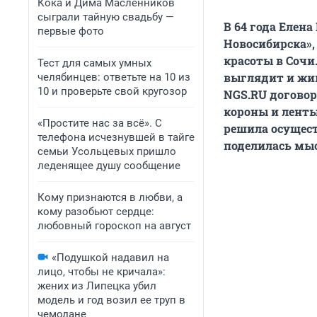
Кока и Дима Масленников
сыграли тайную свадьбу —
В 64 года Елена
первые фото
Новосибирска»,
красоты в Сочи
Тест для самых умных
выглядит и жив
челябинцев: ответьте на 10 из
10 и проверьте свой кругозор
NGS.RU договор
короны и ленты
«Простите нас за всё». С
решила осущест
телефона исчезнувшей в тайге
поделилась мыс
семьи Усольцевых пришло
леденящее душу сообщение
Кому признаются в любви, а
кому разобьют сердце:
любовный гороскоп на август
«Подушкой надавил на
лицо, чтобы не кричала»:
жених из Липецка убил
модель и год возил ее труп в
чемодане