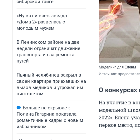
сибирской тайге
«Ну вот и всё»: звезда
«Дома-2» развелась с
молодым мужем
В Ленинском районе на две
недели ограничат движение
транспорта из-за ремонта
путей
Моделинг для Елены —
Источник: 
предоставл
Пьяный челябинец закрыл в
своей квартире приехавших на
вызов медиков и угрожал им
О конкурсах
пистолетом
На участие в к
Больше не скрывает:
модельной школ
Полина Гагарина показала
2022». Елена уч
романтичные кадры с новым
первое место, п
избранником