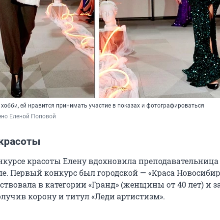
 хобби, ей нравится принимать участие в показах и фотографироваться
ено Еленой Поповой
 красоты
онкурсе красоты Елену вдохновила преподавательница
е. Первый конкурс был городской — «Краса Новосибир
аствовала в категории «Гранд» (женщины от 40 лет) и 
олучив корону и титул «Леди артистизм».