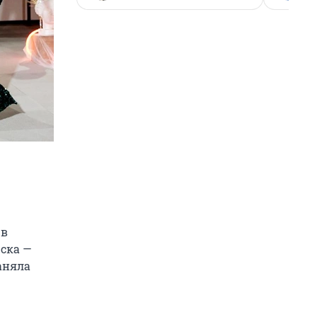
 в
ска —
заняла