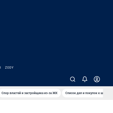
Ы
ZODY
Спор властей и застройщика из-за ЖК
Список дел и покупок к школе