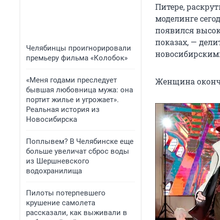
Питере, раскрут
моделинге сего
появился высок
показах, — дели
Челябинцы проигнорировали
новосибирскими
премьеру фильма «Колобок»
«Меня годами преследует
Женщина окончи
бывшая любовница мужа: она
портит жилье и угрожает».
Реальная история из
Новосибирска
Поплывем? В Челябинске еще
больше увеличат сброс воды
из Шершневского
водохранилища
Пилоты потерпевшего
крушение самолета
рассказали, как выживали в