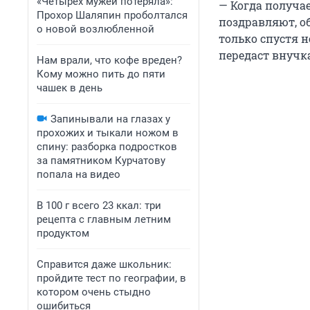
«Четырех мужей потеряла»:
— Когда получае
Прохор Шаляпин проболтался
поздравляют, о
о новой возлюбленной
только спустя н
передаст внучк
Нам врали, что кофе вреден?
Кому можно пить до пяти
чашек в день
Запинывали на глазах у
прохожих и тыкали ножом в
спину: разборка подростков
за памятником Курчатову
попала на видео
В 100 г всего 23 ккал: три
рецепта с главным летним
продуктом
Справится даже школьник:
пройдите тест по географии, в
котором очень стыдно
ошибиться