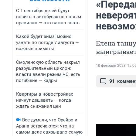
«Переда
С 1 сентября детей будут
невероя
возить в автобусах по новым
правилам — что важно знать
невозмож
Какой будет зима, можно
Елена танцу
узнать по погоде 7 августа —
важные приметы
выигрывает 
Смоленскую область накрыл
10 февраля 2023, 15:0
разрушительный циклон:
власти ввели режим ЧС, есть
погибшие — кадры
91
коммен
Квартиры в новостройках
начнут дешеветь — когда
ждать снижения цен
Все думали, что Орейро и
Арана встречаются: что на
самом деле связывало самую