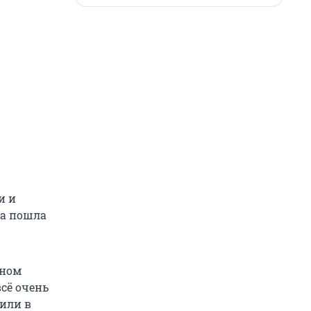
и и
на пошла
ьном
всё очень
 или в