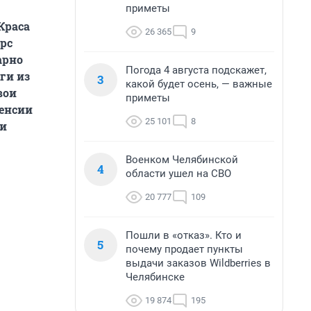
приметы
Краса
26 365
9
рс
арно
Погода 4 августа подскажет,
ги из
3
какой будет осень, — важные
вои
приметы
пенсии
25 101
8
 и
Военком Челябинской
4
области ушел на СВО
20 777
109
Пошли в «отказ». Кто и
5
почему продает пункты
выдачи заказов Wildberries в
Челябинске
19 874
195