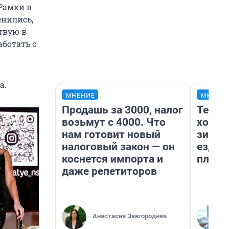
 Рамки в
енились,
твую в
аботать с
а.
МНЕНИЕ
МНЕНИ
Продашь за 3000, налог
Тепло
возьмут с 4000. Что
холод
нам готовит новый
зимой
налоговый закон — он
ездит
коснется импорта и
плюсы
даже репетиторов
Анастасия Завгородняя