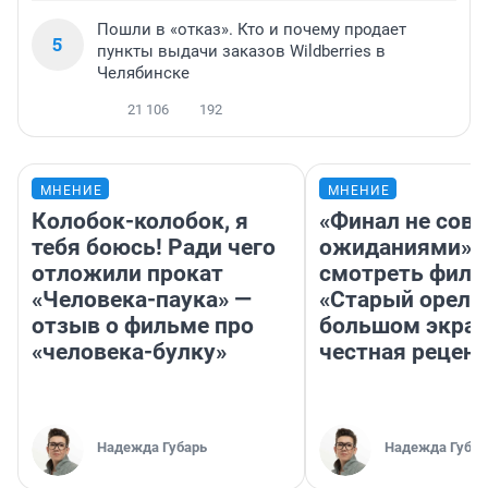
Пошли в «отказ». Кто и почему продает
5
пункты выдачи заказов Wildberries в
Челябинске
21 106
192
МНЕНИЕ
МНЕНИЕ
Колобок-колобок, я
«Финал не совп
тебя боюсь! Ради чего
ожиданиями»: 
отложили прокат
смотреть фил
«Человека-паука» —
«Старый орел» 
отзыв о фильме про
большом экран
«человека-булку»
честная рецен
Надежда Губарь
Надежда Губар