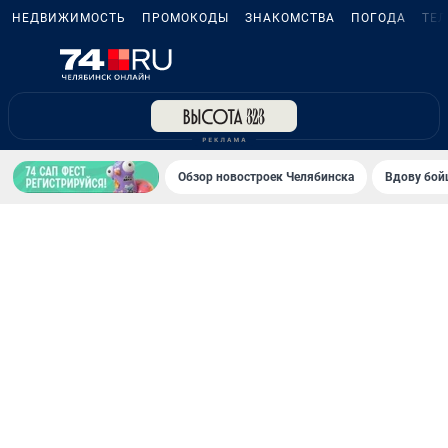
НЕДВИЖИМОСТЬ
ПРОМОКОДЫ
ЗНАКОМСТВА
ПОГОДА
ТЕ
Обзор новостроек Челябинска
Вдову бойц