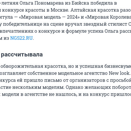
3-летняя Ольга Пономарева из Бийска победила в
конкурсе красоты в Москве. Алтайская красотка раз
итула — «Мировая модель — 2024» и «Мировая Королева
у победительнице на сцене вручал звездный стилист 
 впечатлениях о конкурсе и формуле успеха Ольга расс
м из
NGS22.RU
.
е рассчитывала
о обворожительная красотка, но и успешная бизнесвум
озглавляет собственное модельное агентство New look.
онкурса ей пришло письмо от организаторов с просьбо
стие нескольким моделям. Однако желающих поборот
модели в агентстве не нашлось, и на конкурс пришлос