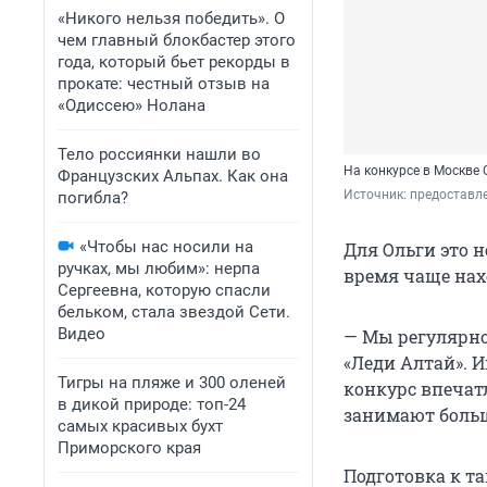
«Никого нельзя победить». О
чем главный блокбастер этого
года, который бьет рекорды в
прокате: честный отзыв на
«Одиссею» Нолана
Тело россиянки нашли во
На конкурсе в Москве
Французских Альпах. Как она
Источник: 
предоставл
погибла?
«Чтобы нас носили на
Для Ольги это н
ручках, мы любим»: нерпа
время чаще нах
Сергеевна, которую спасли
бельком, стала звездой Сети.
Видео
— Мы регулярно
«Леди Алтай». И
Тигры на пляже и 300 оленей
конкурс впечат
в дикой природе: топ-24
занимают больше
самых красивых бухт
Приморского края
Подготовка к та