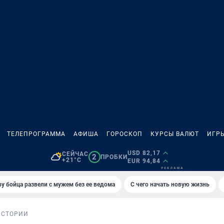
ТЕЛЕПРОГРАММА
АФИША
ГОРОСКОП
КУРСЫ ВАЛЮТ
ИГР
USD 82,17
СЕЙЧАС
2
ПРОБКИ
+21°C
EUR 94,84
у бойца развели с мужем без ее ведома
С чего начать новую жизнь
ИСТОРИИ