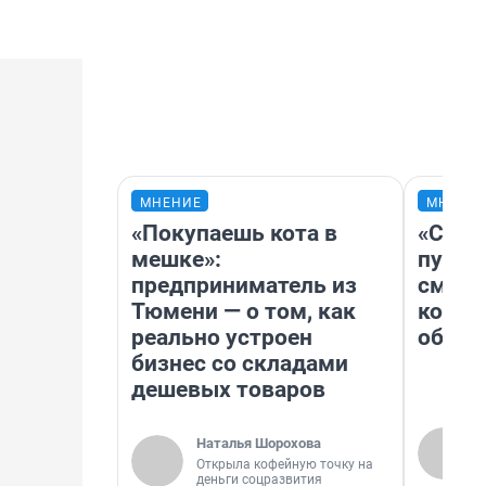
МНЕНИЕ
МНЕНИ
«Покупаешь кота в
«Спут
мешке»:
пургу»
предприниматель из
смерт
Тюмени — о том, как
котор
реально устроен
обнар
бизнес со складами
дешевых товаров
Наталья Шорохова
Открыла кофейную точку на
деньги соцразвития