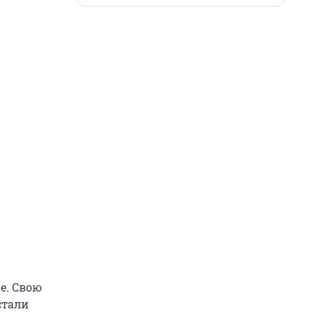
ве. Свою
стали