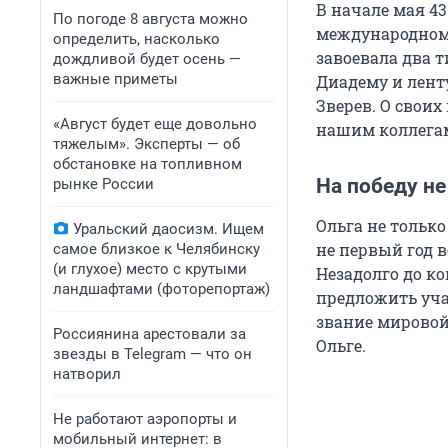
В начале мая 4
По погоде 8 августа можно
международном 
определить, насколько
завоевала два т
дождливой будет осень —
важные приметы
Диадему и лент
Зверев. О своих
«Август будет еще довольно
нашим коллега
тяжелым». Эксперты — об
обстановке на топливном
На победу н
рынке России
Ольга не тольк
Уральский даосизм. Ищем
не первый год в
самое близкое к Челябинску
(и глухое) место с крутыми
Незадолго до к
ландшафтами (фоторепортаж)
предложить уча
звание мировой 
Россиянина арестовали за
Ольге.
звезды в Telegram — что он
натворил
Не работают аэропорты и
мобильный интернет: в