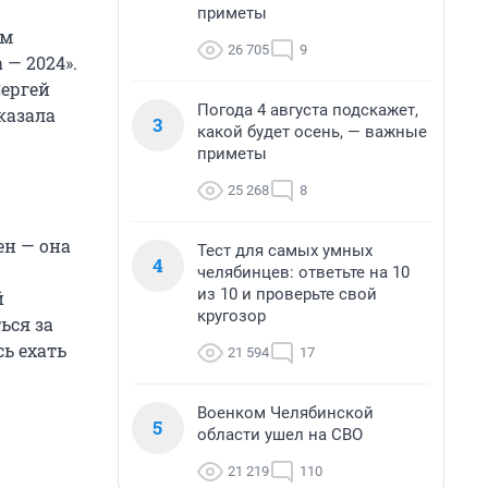
приметы
ом
26 705
9
 — 2024».
Сергей
Погода 4 августа подскажет,
казала
3
какой будет осень, — важные
приметы
25 268
8
ен — она
Тест для самых умных
4
челябинцев: ответьте на 10
из 10 и проверьте свой
й
кругозор
ься за
ь ехать
21 594
17
Военком Челябинской
5
области ушел на СВО
21 219
110