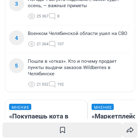
3
осень, — важные приметы
25 367
8
Военком Челябинской области ушел на СВО
4
21 364
107
Пошли в «отказ». Кто и почему продает
5
пункты выдачи заказов Wildberries в
Челябинске
21 032
192
МНЕНИЕ
МНЕНИЕ
«Покупаешь кота в
«Маркетплейс 
мешке»:
ничего не долж
предприниматель из
атаки на WB
Тюмени — о том, как
уничтожили