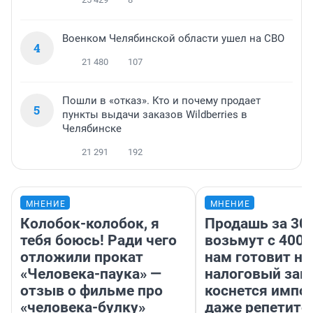
Военком Челябинской области ушел на СВО
4
21 480
107
Пошли в «отказ». Кто и почему продает
5
пункты выдачи заказов Wildberries в
Челябинске
21 291
192
МНЕНИЕ
МНЕНИЕ
Колобок-колобок, я
Продашь за 300
тебя боюсь! Ради чего
возьмут с 4000
отложили прокат
нам готовит н
«Человека-паука» —
налоговый зако
отзыв о фильме про
коснется импор
«человека-булку»
даже репетито