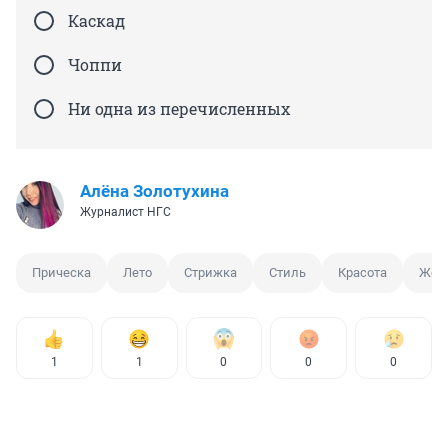
Каскад
Чоппи
Ни одна из перечисленных
Алёна Золотухина
Журналист НГС
Прическа
Лето
Стрижка
Стиль
Красота
Жен
1
1
0
0
0