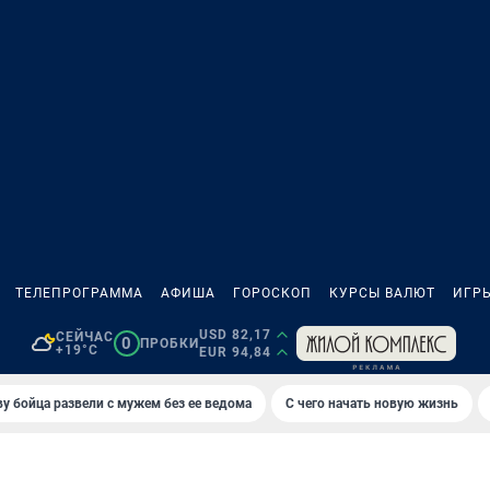
ТЕЛЕПРОГРАММА
АФИША
ГОРОСКОП
КУРСЫ ВАЛЮТ
ИГР
USD 82,17
СЕЙЧАС
0
ПРОБКИ
+19°C
EUR 94,84
у бойца развели с мужем без ее ведома
С чего начать новую жизнь