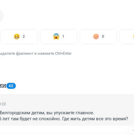
2
1
0
ыделите фрагмент и нажмите Ctrl+Enter
ИИ
42
3:22
елгородским детям, вы упускаете главное.

 лет там будет не спокойно. Где жить детям все это время?