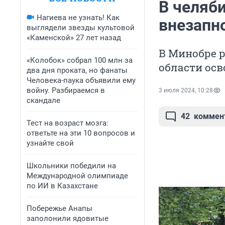
В челяб
Нагиева не узнать! Как
внезапн
выглядели звезды культовой
«Каменской» 27 лет назад
В Минобре р
«Колобок» собрал 100 млн за
области осв
два дня проката, но фанаты
Человека-паука объявили ему
войну. Разбираемся в
3 июля 2024, 10:28
скандале
42
коммен
Тест на возраст мозга:
ответьте на эти 10 вопросов и
узнайте свой
Школьники победили на
Международной олимпиаде
по ИИ в Казахстане
Побережье Анапы
заполонили ядовитые