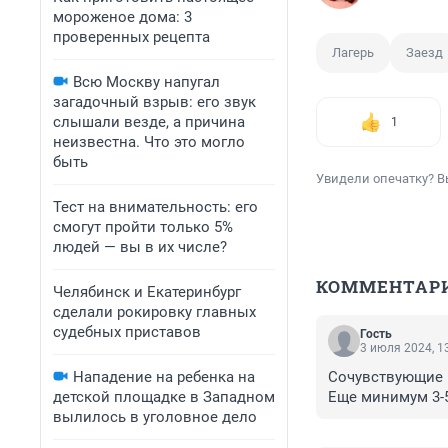
мороженое дома: 3
проверенных рецепта
Лагерь
Заезд
Всю Москву напугал
загадочный взрыв: его звук
слышали везде, а причина
1
неизвестна. Что это могло
быть
Увидели опечатку? В
Тест на внимательность: его
смогут пройти только 5%
людей — вы в их числе?
КОММЕНТАР
Челябинск и Екатеринбург
сделали рокировку главных
судебных приставов
Гость
3 июля 2024, 1
Нападение на ребенка на
Сочувствующие Б
детской площадке в Западном
Еще минимум 3-5
вылилось в уголовное дело