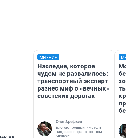
МНЕНИЕ
МНЕНИ
Наследие, которое
Мой б
чудом не развалилось:
береж
транспортный эксперт
хотел
разнес миф о «вечных»
тысяч
советских дорогах
креди
приех
безоп
Олег Арефьев
Блогер, предприниматель,
владелец в транспортном
лей не
бизнесе