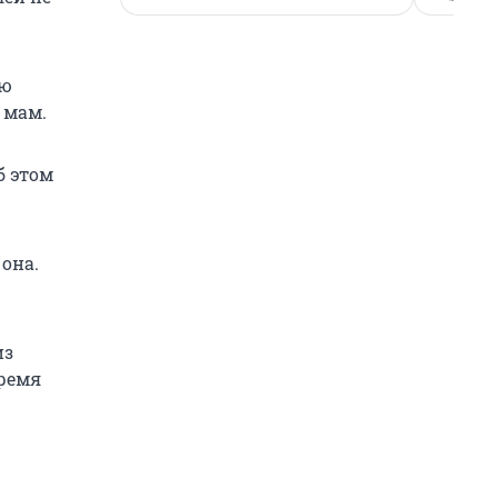
лю
 мам.
б этом
 она.
из
время