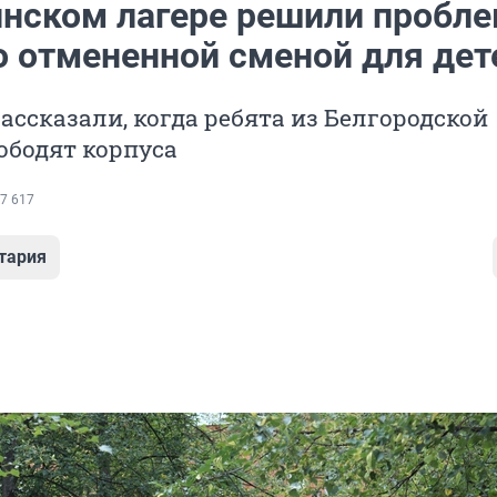
инском лагере решили пробле
о отмененной сменой для дет
ассказали, когда ребята из Белгородской
ободят корпуса
7 617
тария