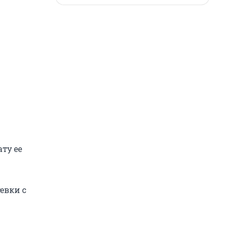
ату ее
евки с