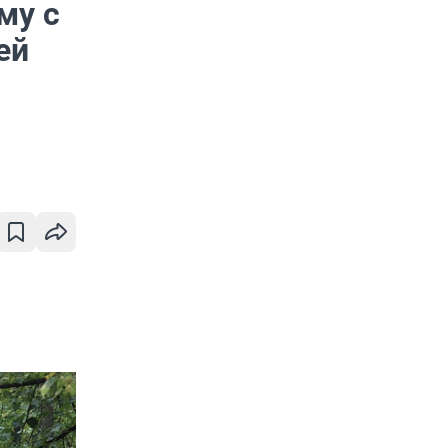
му с
ей