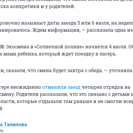
ока конкретики и у родителей.
ровочно называют даты заезда 5 или 6 июля, на неде
анировалось. Ждем информации, — рассказала одна из
0:
Экосмена в «Солнечной поляне» начнется 4 июля. О
а мама ребенка, который ждет поездку в лагерь.
, сказали, что смена будет завтра с обеда, — уточнила
агере неожиданно
отменили заезд
четырех отрядов на
мену. Родители рассказали, что это связано с детьми 
бласти, которые отдыхали там раньше и не смогли во
й.
а Талипова
ль