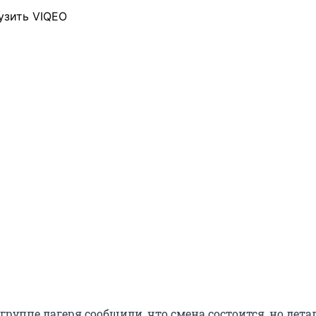
узить VIQEO
руппе лагеря сообщили, что смена состоится, но дета