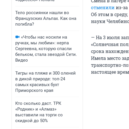
Смена в лагере
отменили
из-за
Тело россиянки нашли во
Об этом в среду
Французских Альпах. Как она
науки Челябинс
погибла?
— На 3 июля зап
«Чтобы нас носили на
ручках, мы любим»: нерпа
«Солнечная пол
Сергеевна, которую спасли
срока нахожден
бельком, стала звездой Сети.
Имела место за
Видео
транспортно-ло
настоящее врем
Тигры на пляже и 300 оленей
в дикой природе: топ-24
самых красивых бухт
Приморского края
Кто сколько даст. ТРК
«Родник» и «Алмаз»
выставили на торги со
скидкой до 50%