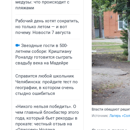
медузы: что происходит с
пляжами
Рабочий день хотят сократить,
но только летом — и вот
почему. Новости 7 августа
Звездные гости в 500-
летнем соборе: Криштиану
Роналду готовится сыграть
свадьбу века на Мадейре
Справится любой школьник
Челябинска: пройдите тест по
географии, в котором очень
стыдно ошибиться
«Никого нельзя победить». О
Власти обещают решит
чем главный блокбастер этого
Источник: 
Лагерь «Сол
года, который бьет рекорды в
прокате: честный отзыв на
«Одиссею» Нолана