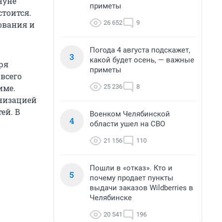
нуне
приметы
стоится.
26 652
9
зования и
Погода 4 августа подскажет,
3
какой будет осень, — важные
ря
приметы
всего
25 236
8
име.
анизацией
ей. В
Военком Челябинской
4
области ушел на СВО
21 156
110
Пошли в «отказ». Кто и
5
почему продает пункты
выдачи заказов Wildberries в
Челябинске
20 541
196