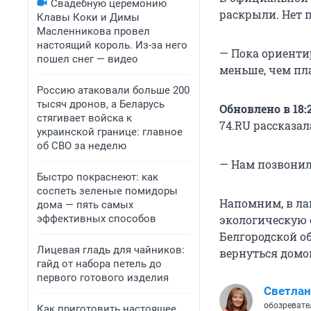
Свадебную церемонию
раскрыли. Нет п
Клавы Коки и Димы
Масленникова провел
настоящий король. Из-за него
— Пока ориенти
пошел снег — видео
меньше, чем пл
Россию атаковали больше 200
тысяч дронов, а Беларусь
Обновлено в 18:2
стягивает войска к
74.RU рассказал
украинской границе: главное
об СВО за неделю
— Нам позвонили
Быстро покраснеют: как
соспеть зеленые помидоры
Напомним, в л
дома — пять самых
эффективных способов
экологическую с
Белгородской о
Лицевая гладь для чайников:
вернуться домо
гайд от набора петель до
первого готового изделия
Светлан
обозревате
Как приготовить настоящее