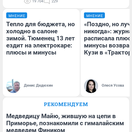
19 704
229
МНЕНИЕ
МНЕНИЕ
Тепло для бюджета, но
«Поздно, но луч
холодно в салоне
никогда»: журн
зимой. Тюменец 13 лет
расписала плюс
ездит на электрокаре:
минусы возвра
плюсы и минусы
Кузи в «Трактор
Денис Дедюхин
Олеся Усова
РЕКОМЕНДУЕМ
Медведицу Майю, жившую на цепи в
Приморье, познакомили с гималайским
медведем Фиником