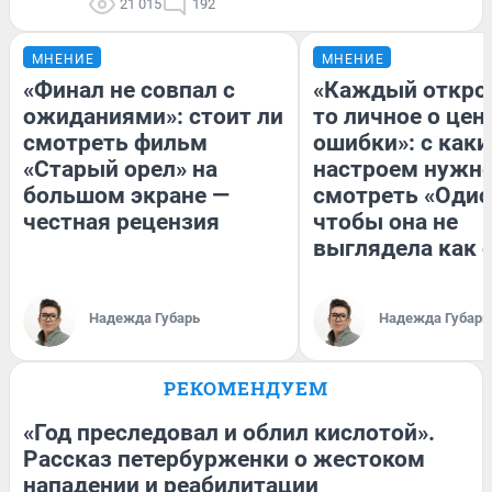
21 015
192
МНЕНИЕ
МНЕНИЕ
«Финал не совпал с
«Каждый открое
ожиданиями»: стоит ли
то личное о цен
смотреть фильм
ошибки»: с как
«Старый орел» на
настроем нужн
большом экране —
смотреть «Одис
честная рецензия
чтобы она не
выглядела как 
Надежда Губарь
Надежда Губарь
РЕКОМЕНДУЕМ
«Год преследовал и облил кислотой».
Рассказ петербурженки о жестоком
нападении и реабилитации