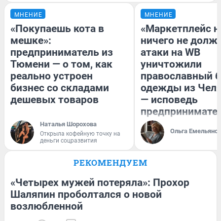
МНЕНИЕ
МНЕНИЕ
«Покупаешь кота в
«Маркетплейс 
мешке»:
ничего не долже
предприниматель из
атаки на WB
Тюмени — о том, как
уничтожили
реально устроен
православный 
бизнес со складами
одежды из Чел
дешевых товаров
— исповедь
предпринимате
Наталья Шорохова
Ольга Емельяно
Открыла кофейную точку на
деньги соцразвития
РЕКОМЕНДУЕМ
«Четырех мужей потеряла»: Прохор
Шаляпин проболтался о новой
возлюбленной