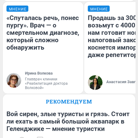
МНЕНИЕ
МНЕНИЕ
«Спуталась речь, понес
Продашь за 3000
пургу». Врач — о
возьмут с 4000.
смертельном диагнозе,
нам готовит но
который сложно
налоговый зако
обнаружить
коснется импор
даже репетитор
Ирина Волкова
Главврач клиники
Анастасия Завг
«Реабилитация доктора
Волковой»
РЕКОМЕНДУЕМ
Вой сирен, злые туристы и грязь. Стоит
ли ехать в самый большой аквапарк в
Геленджике — мнение туристки