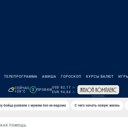
ТЕЛЕПРОГРАММА
АФИША
ГОРОСКОП
КУРСЫ ВАЛЮТ
ИГР
USD 82,17
СЕЙЧАС
3
ПРОБКИ
+28°C
EUR 94,84
у бойца развели с мужем без ее ведома
С чего начать новую жизнь
СКАЯ ПОМОЩЬ