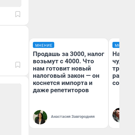
МНЕНИЕ
МНЕНИЕ
Продашь за 3000, налог
Наслед
возьмут с 4000. Что
чудом 
нам готовит новый
трансп
налоговый закон — он
разнес
коснется импорта и
советс
даже репетиторов
Ол
Бл
Анастасия Завгородняя
вл
би