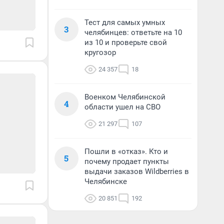
Тест для самых умных
3
челябинцев: ответьте на 10
из 10 и проверьте свой
кругозор
24 357
18
Военком Челябинской
4
области ушел на СВО
21 297
107
Пошли в «отказ». Кто и
5
почему продает пункты
выдачи заказов Wildberries в
Челябинске
20 851
192