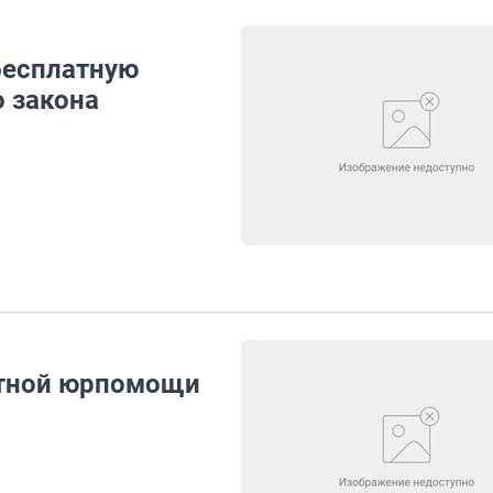
бесплатную
 закона
латной юрпомощи