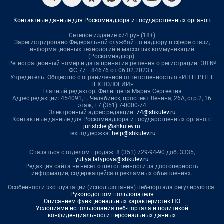
Контактные данные для Роскомнадзора и государственных органов
Сетевое издание «74.ру» (18+)
Зарегистрировано Федеральной службой по надзору в сфере связи,
информационных технологий и массовых коммуникаций
(Роскомнадзор).
Регистрационный номер и дата принятия решения о регистрации: ЭЛ №
ФС 77– 84676 от 06.02.2023 г.
Учредитель: Общество с ограниченной ответственностью «ИНТЕРНЕТ
ТЕХНОЛОГИИ»
Главный редактор: Филипцева Мария Сергеевна
Адрес редакции: 454091, г. Челябинск, проспект Ленина, 26А, стр.2, 16
этаж, +7 (351) 7-0000-74
Электронный адрес редакции:
74@shkulev.ru
Контактные данные для Роскомнадзора и государственных органов:
juristchel@shkulev.ru
Техподдержка:
help@shkulev.ru
Связаться с отделом продаж: 8 (351) 729-94-90 доб. 3335,
yuliya.latypova@shkulev.ru
Редакция сайта не несет ответственности за достоверность
информации, содержащейся в рекламных объявлениях.
Особенности эксплуатации (использования) веб-портала регулируются:
Руководством пользователя
Описанием функциональных характеристик ПО
Условиями использования веб-портала и политикой
конфиденциальности персональных данных