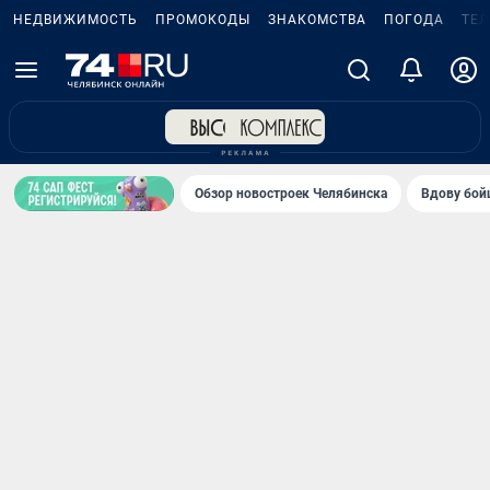
НЕДВИЖИМОСТЬ
ПРОМОКОДЫ
ЗНАКОМСТВА
ПОГОДА
ТЕ
Обзор новостроек Челябинска
Вдову бойц