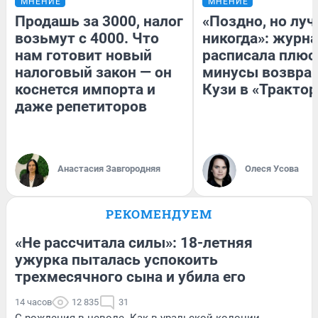
МНЕНИЕ
МНЕНИЕ
Продашь за 3000, налог
«Поздно, но луч
возьмут с 4000. Что
никогда»: журн
нам готовит новый
расписала плюс
налоговый закон — он
минусы возвра
коснется импорта и
Кузи в «Трактор
даже репетиторов
Анастасия Завгородняя
Олеся Усова
РЕКОМЕНДУЕМ
«Не рассчитала силы»: 18-летняя
ужурка пыталась успокоить
трехмесячного сына и убила его
14 часов
12 835
31
С рождения в неволе. Как в уральской колонии