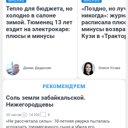
МНЕНИЕ
МНЕНИЕ
Тепло для бюджета, но
«Поздно, но луч
холодно в салоне
никогда»: журн
зимой. Тюменец 13 лет
расписала плюс
ездит на электрокаре:
минусы возвра
плюсы и минусы
Кузи в «Трактор
Денис Дедюхин
Олеся Усова
РЕКОМЕНДУЕМ
Соль земли забайкальской.
Нижегородцевы
20 часов
14 292
8
«Не рассчитала силы»: 18-летняя ужурка пыталась
успокоить трехмесячного сына и убила его