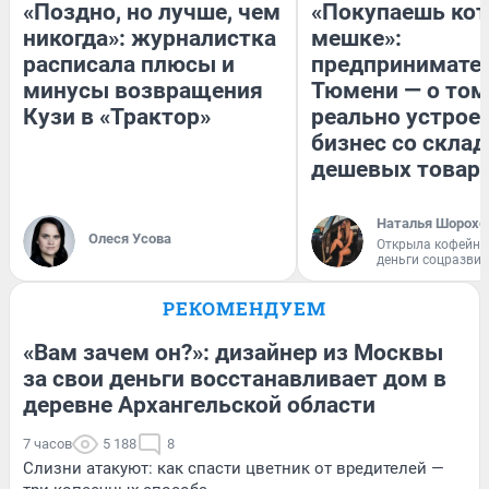
«Поздно, но лучше, чем
«Покупаешь кот
никогда»: журналистка
мешке»:
расписала плюсы и
предпринимател
минусы возвращения
Тюмени — о том
Кузи в «Трактор»
реально устрое
бизнес со скла
дешевых товар
Наталья Шорохо
Олеся Усова
Открыла кофейну
деньги соцразви
РЕКОМЕНДУЕМ
«Вам зачем он?»: дизайнер из Москвы
за свои деньги восстанавливает дом в
деревне Архангельской области
7 часов
5 188
8
Слизни атакуют: как спасти цветник от вредителей —