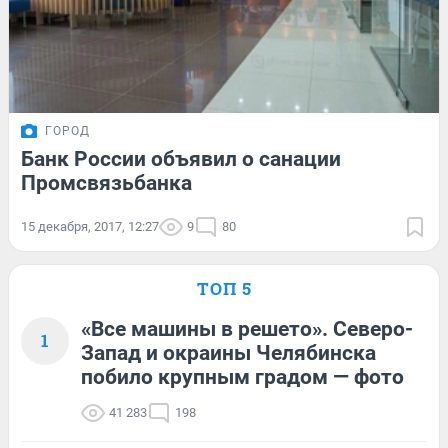
ГОРОД
Банк России объявил о санации
Промсвязьбанка
15 декабря, 2017, 12:27
9
80
ТОП 5
«Все машины в решето». Северо-
1
Запад и окраины Челябинска
побило крупным градом — фото
41 283
198