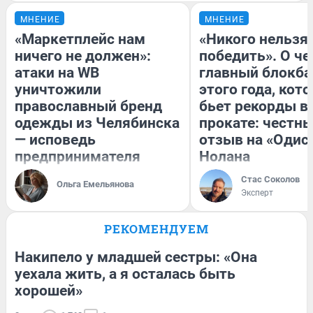
МНЕНИЕ
МНЕНИЕ
«Маркетплейс нам
«Никого нельзя
ничего не должен»:
победить». О ч
атаки на WB
главный блокба
уничтожили
этого года, кот
православный бренд
бьет рекорды в
одежды из Челябинска
прокате: честн
— исповедь
отзыв на «Одис
предпринимателя
Нолана
Стас Соколов
Ольга Емельянова
Эксперт
РЕКОМЕНДУЕМ
Накипело у младшей сестры: «Она
уехала жить, а я осталась быть
хорошей»