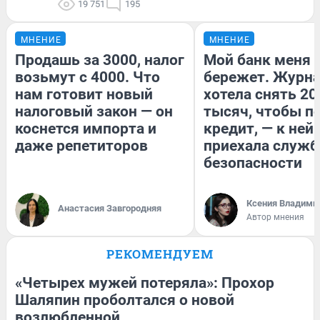
19 751
195
МНЕНИЕ
МНЕНИЕ
Продашь за 3000, налог
Мой банк меня
возьмут с 4000. Что
бережет. Журн
нам готовит новый
хотела снять 20
налоговый закон — он
тысяч, чтобы п
коснется импорта и
кредит, — к ней
даже репетиторов
приехала служб
безопасности
Ксения Владими
Анастасия Завгородняя
Автор мнения
РЕКОМЕНДУЕМ
«Четырех мужей потеряла»: Прохор
Шаляпин проболтался о новой
возлюбленной