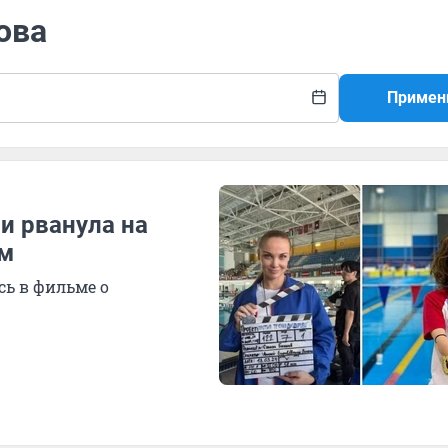
ова
Примен
и рванула на
ем
сь в фильме о