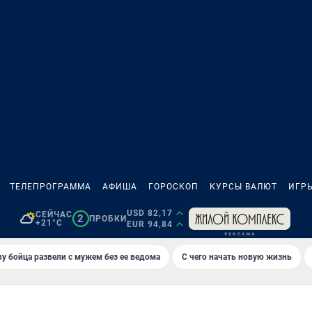
ТЕЛЕПРОГРАММА
АФИША
ГОРОСКОП
КУРСЫ ВАЛЮТ
ИГР
USD 82,17
СЕЙЧАС
2
ПРОБКИ
+21°C
EUR 94,84
у бойца развели с мужем без ее ведома
С чего начать новую жизнь