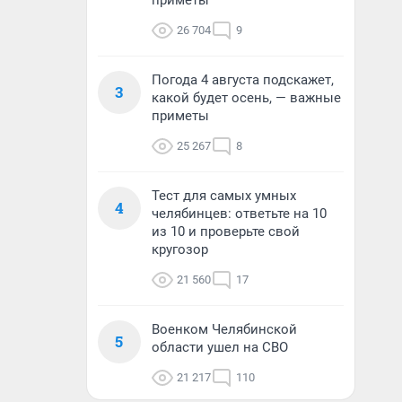
приметы
26 704
9
Погода 4 августа подскажет,
3
какой будет осень, — важные
приметы
25 267
8
Тест для самых умных
4
челябинцев: ответьте на 10
из 10 и проверьте свой
кругозор
21 560
17
Военком Челябинской
5
области ушел на СВО
21 217
110