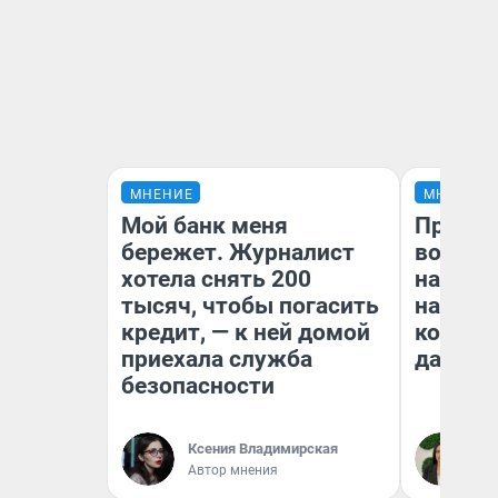
МНЕНИЕ
МНЕНИЕ
Мой банк меня
Продаш
бережет. Журналист
возьмут
хотела снять 200
нам го
тысяч, чтобы погасить
налого
кредит, — к ней домой
коснет
приехала служба
даже р
безопасности
Ксения Владимирская
Ан
Автор мнения