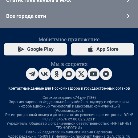
Статистика канала в MAX
Все города сети
Мобильное приложение
Google Play
App Store
Мы в соцсетях
Контактные данные для Роскомнадзора и государственных органов
Сетевое издание «74.ру» (18+)
Зарегистрировано Федеральной службой по надзору в сфере связи,
информационных технологий и массовых коммуникаций
(Роскомнадзор).
Регистрационный номер и дата принятия решения о регистрации: ЭЛ №
ФС 77– 84676 от 06.02.2023 г.
Учредитель: Общество с ограниченной ответственностью «ИНТЕРНЕТ
ТЕХНОЛОГИИ»
Главный редактор: Филипцева Мария Сергеевна
Адрес редакции: 454091, г. Челябинск, проспект Ленина, 26А, стр.2, 16