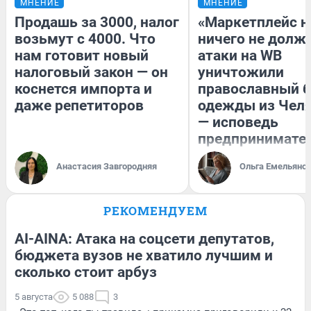
МНЕНИЕ
МНЕНИЕ
Продашь за 3000, налог
«Маркетплейс 
возьмут с 4000. Что
ничего не долже
нам готовит новый
атаки на WB
налоговый закон — он
уничтожили
коснется импорта и
православный 
даже репетиторов
одежды из Чел
— исповедь
предпринимате
Анастасия Завгородняя
Ольга Емельяно
РЕКОМЕНДУЕМ
AI-AINA: Атака на соцсети депутатов,
бюджета вузов не хватило лучшим и
сколько стоит арбуз
5 августа
5 088
3