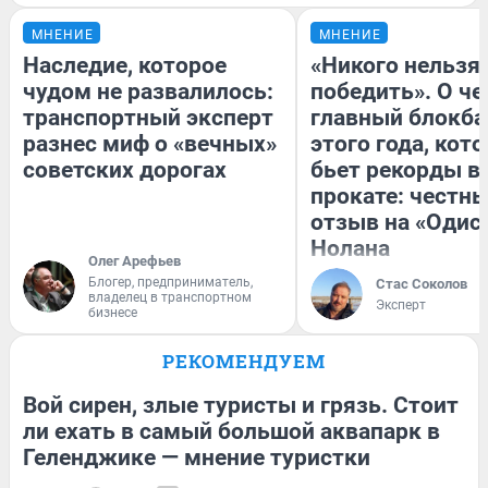
МНЕНИЕ
МНЕНИЕ
Наследие, которое
«Никого нельзя
чудом не развалилось:
победить». О ч
транспортный эксперт
главный блокба
разнес миф о «вечных»
этого года, кот
советских дорогах
бьет рекорды в
прокате: честн
отзыв на «Одис
Нолана
Олег Арефьев
Блогер, предприниматель,
Стас Соколов
владелец в транспортном
Эксперт
бизнесе
РЕКОМЕНДУЕМ
Вой сирен, злые туристы и грязь. Стоит
ли ехать в самый большой аквапарк в
Геленджике — мнение туристки