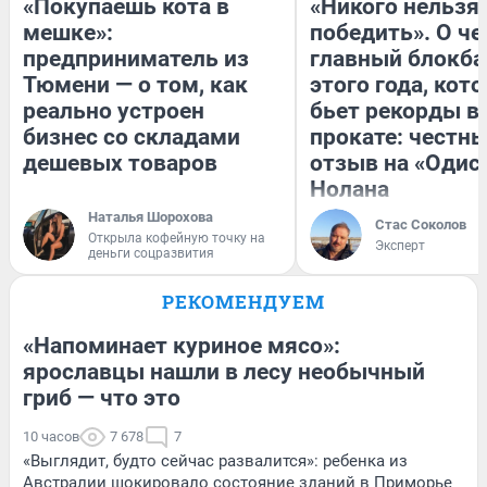
«Покупаешь кота в
«Никого нельзя
мешке»:
победить». О ч
предприниматель из
главный блокба
Тюмени — о том, как
этого года, кот
реально устроен
бьет рекорды в
бизнес со складами
прокате: честн
дешевых товаров
отзыв на «Одис
Нолана
Наталья Шорохова
Стас Соколов
Открыла кофейную точку на
Эксперт
деньги соцразвития
РЕКОМЕНДУЕМ
«Напоминает куриное мясо»:
ярославцы нашли в лесу необычный
гриб — что это
10 часов
7 678
7
«Выглядит, будто сейчас развалится»: ребенка из
Австралии шокировало состояние зданий в Приморье