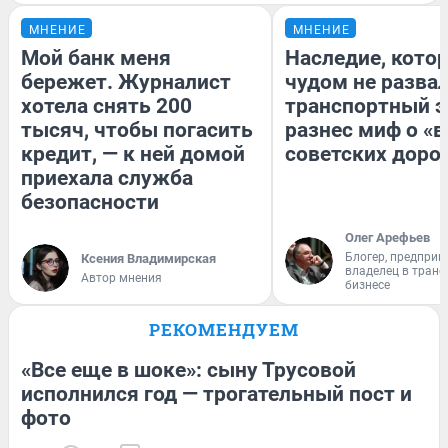
МНЕНИЕ
МНЕНИЕ
Мой банк меня
Наследие, кото
бережет. Журналист
чудом не разва
хотела снять 200
транспортный э
тысяч, чтобы погасить
разнес миф о «
кредит, — к ней домой
советских доро
приехала служба
безопасности
Олег Арефьев
Блогер, предприн
Ксения Владимирская
владелец в тран
Автор мнения
бизнесе
РЕКОМЕНДУЕМ
«Все еще в шоке»: сыну Трусовой
исполнился год — трогательный пост и
фото