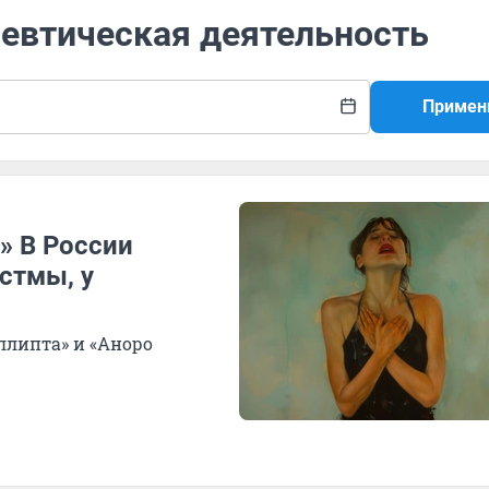
цевтическая деятельность
Примен
» В России
стмы, у
ллипта» и «Аноро