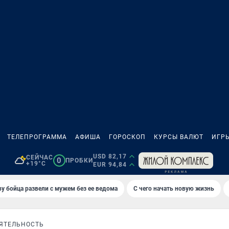
ТЕЛЕПРОГРАММА
АФИША
ГОРОСКОП
КУРСЫ ВАЛЮТ
ИГР
USD 82,17
СЕЙЧАС
0
ПРОБКИ
+19°C
EUR 94,84
у бойца развели с мужем без ее ведома
С чего начать новую жизнь
ЯТЕЛЬНОСТЬ