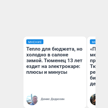
МНЕНИЕ
МНЕНИЕ
Тепло для бюджета, но
«Покуп
холодно в салоне
мешке»
зимой. Тюменец 13 лет
предпр
ездит на электрокаре:
Тюмени
плюсы и минусы
реальн
бизнес
дешевы
На
Денис Дедюхин
От
де