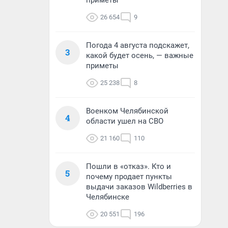
приметы
26 654
9
Погода 4 августа подскажет,
3
какой будет осень, — важные
приметы
25 238
8
Военком Челябинской
4
области ушел на СВО
21 160
110
Пошли в «отказ». Кто и
5
почему продает пункты
выдачи заказов Wildberries в
Челябинске
20 551
196