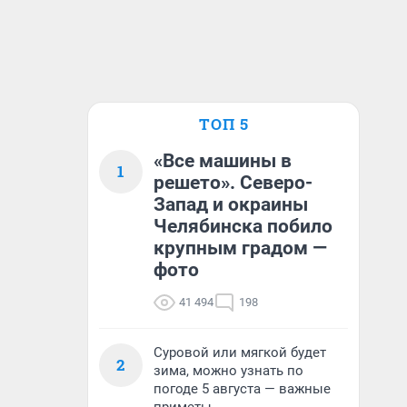
ТОП 5
«Все машины в
1
решето». Северо-
Запад и окраины
Челябинска побило
крупным градом —
фото
41 494
198
Суровой или мягкой будет
2
зима, можно узнать по
погоде 5 августа — важные