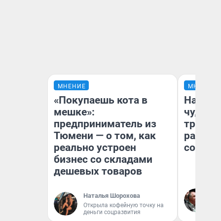
МНЕНИЕ
МНЕНИЕ
«Покупаешь кота в
Наслед
мешке»:
чудом 
предприниматель из
трансп
Тюмени — о том, как
разнес
реально устроен
советс
бизнес со складами
дешевых товаров
Ол
Наталья Шорохова
Бл
Открыла кофейную точку на
вл
деньги соцразвития
би