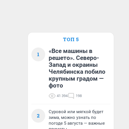
ТОП 5
«Все машины в
1
решето». Северо-
Запад и окраины
Челябинска побило
крупным градом —
фото
41 394
198
Суровой или мягкой будет
2
зима, можно узнать по
погоде 5 августа — важные