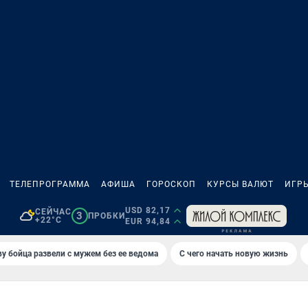
ТЕЛЕПРОГРАММА
АФИША
ГОРОСКОП
КУРСЫ ВАЛЮТ
ИГР
USD 82,17
СЕЙЧАС
3
ПРОБКИ
+22°C
EUR 94,84
у бойца развели с мужем без ее ведома
С чего начать новую жизнь