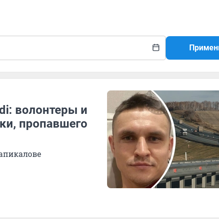
Примен
di: волонтеры и
ки, пропавшего
Хапикалове