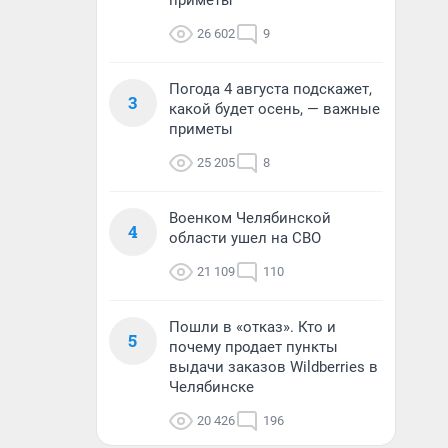
приметы
26 602
9
Погода 4 августа подскажет,
3
какой будет осень, — важные
приметы
25 205
8
Военком Челябинской
4
области ушел на СВО
21 109
110
Пошли в «отказ». Кто и
5
почему продает пункты
выдачи заказов Wildberries в
Челябинске
20 426
196