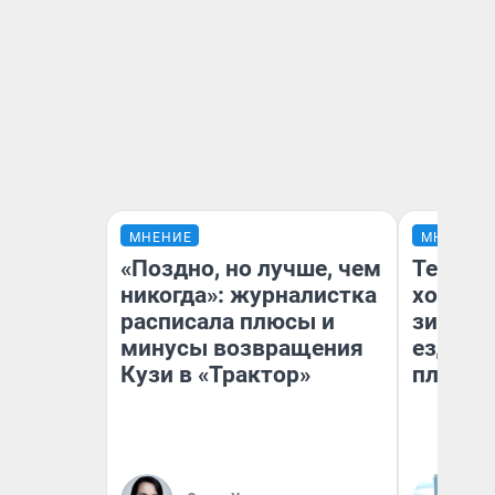
МНЕНИЕ
МНЕНИЕ
«Поздно, но лучше, чем
Тепло 
никогда»: журналистка
холодн
расписала плюсы и
зимой.
минусы возвращения
ездит н
Кузи в «Трактор»
плюсы 