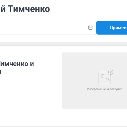
ий Тимченко
Примен
Тимченко и
я