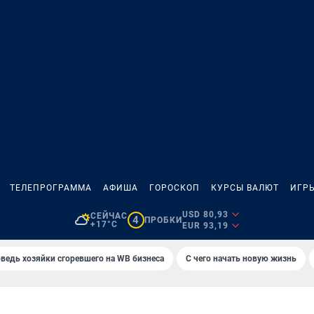
ТЕЛЕПРОГРАММА
АФИША
ГОРОСКОП
КУРСЫ ВАЛЮТ
ИГР
USD 80,93
СЕЙЧАС
4
ПРОБКИ
+17°C
EUR 93,19
ведь хозяйки сгоревшего на WB бизнеса
С чего начать новую жизнь