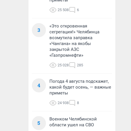
приметы
25 508
6
«Это откровенная
3
сегрегация!» Челябинца
возмутила заправка
«Чангана» на якобы
закрытой АЗС
«Газпромнефти»
25 028
285
Погода 4 августа подскажет,
4
какой будет осень, — важные
приметы
24 938
8
Военком Челябинской
5
области ушел на СВО