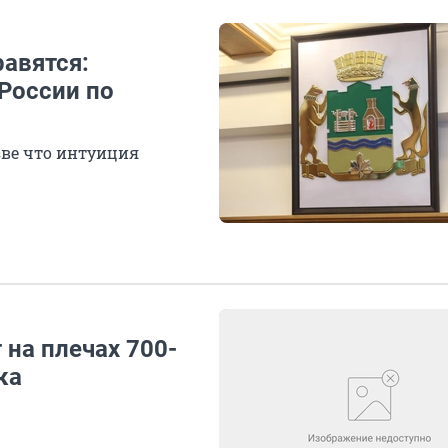
авятся:
 России по
зве что интуиция
на плечах 700-
ка