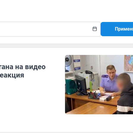
Примен
тана на видео
реакция