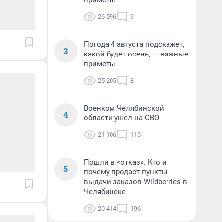
приметы
26 596
9
Погода 4 августа подскажет,
3
какой будет осень, — важные
приметы
25 205
8
Военком Челябинской
4
области ушел на СВО
21 106
110
Пошли в «отказ». Кто и
5
почему продает пункты
выдачи заказов Wildberries в
Челябинске
20 414
196