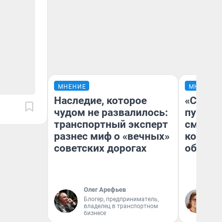
МНЕНИЕ
МНЕНИЕ
Наследие, которое
«Спутал
чудом не развалилось:
пургу».
транспортный эксперт
смерте
разнес миф о «вечных»
которы
советских дорогах
обнару
Олег Арефьев
Ир
Блогер, предприниматель,
Гл
владелец в транспортном
«Р
бизнесе
Во