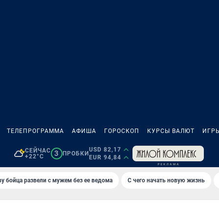
ТЕЛЕПРОГРАММА
АФИША
ГОРОСКОП
КУРСЫ ВАЛЮТ
ИГР
USD 82,17
СЕЙЧАС
3
ПРОБКИ
+22°C
EUR 94,84
у бойца развели с мужем без ее ведома
С чего начать новую жизнь